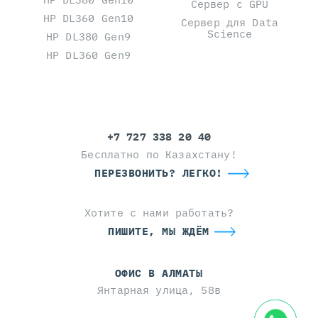
Сервер с GPU
HP DL360 Gen10
Сервер для Data
Science
HP DL380 Gen9
HP DL360 Gen9
+7 727 338 20 40
Бесплатно по Казахстану!
ПЕРЕЗВОНИТЬ? ЛЕГКО!
Хотите с нами работать?
ПИШИТЕ, МЫ ЖДЁМ
ОФИС В АЛМАТЫ
Янтарная улица, 58в