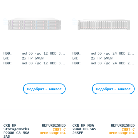
HDD:
noHDD (до 12 HDD 3.5")
HDD:
noHDD (до 24 HDD 2.5")
БП:
2x HP 595W
БП:
2x HP 595W
HDD:
noHDD (до 12 HDD 3.5")
HDD:
noHDD (до 24 HDD 2.5")
Подобрать аналог
Подобрать аналог
СХД HP
REFURBISHED
СХД HP MSA
REFURBISHED
Storageworks
2040 HD-SAS
СНЯТ С
СНЯТ С
P2000 G3 MSA
24SFF
ПРОИЗВОДСТВА
ПРОИЗВОДСТВА
SAS