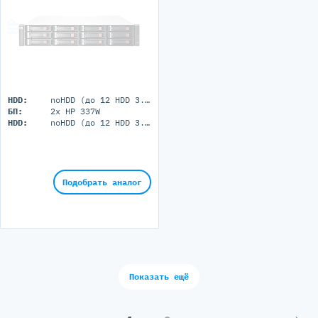
HDD:
noHDD (до 12 HDD 3.5")
БП:
2x HP 337W
HDD:
noHDD (до 12 HDD 3.5")
Подобрать аналог
Показать ещё