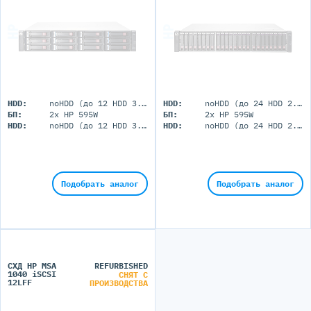
HDD:
noHDD (до 12 HDD 3.5")
HDD:
noHDD (до 24 HDD 2.5")
БП:
2x HP 595W
БП:
2x HP 595W
HDD:
noHDD (до 12 HDD 3.5")
HDD:
noHDD (до 24 HDD 2.5")
Подобрать аналог
Подобрать аналог
СХД HP MSA
REFURBISHED
1040 iSCSI
СНЯТ С
12LFF
ПРОИЗВОДСТВА