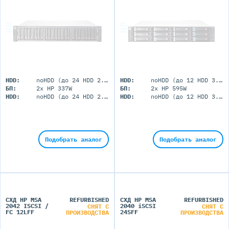
HDD:
noHDD (до 24 HDD 2.5")
HDD:
noHDD (до 12 HDD 3.5")
БП:
2x HP 337W
БП:
2x HP 595W
HDD:
noHDD (до 24 HDD 2.5")
HDD:
noHDD (до 12 HDD 3.5")
Подобрать аналог
Подобрать аналог
СХД HP MSA
REFURBISHED
СХД HP MSA
REFURBISHED
2042 ISCSI /
2040 iSCSI
СНЯТ С
СНЯТ С
FC 12LFF
24SFF
ПРОИЗВОДСТВА
ПРОИЗВОДСТВА