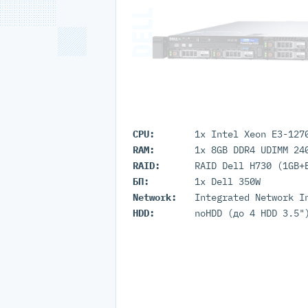
CPU:
RAM:
1x 8GB DDR4 UDIMM 24
RAID:
RAID Dell H730 (1GB+
БП:
1x Dell 350W
Network:
HDD:
noHDD (до 4 HDD 3.5"