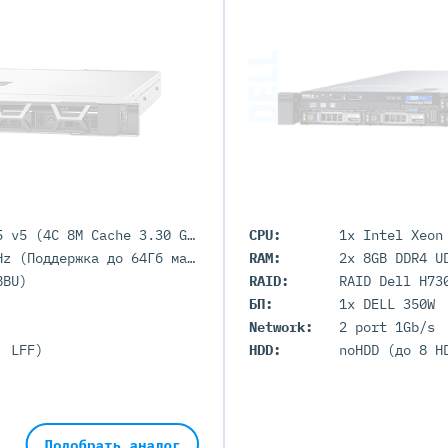
1x Intel Xeon E3-1225 v5 (4C 8M Cache 3.30 GHz)
CPU:
8GB DDR4 UDIMM 2400MHz (Поддержка до 64Гб максимально, 4 UDIMM портов)
RAM:
BBU)
RAID:
RAID Dell H73
БП:
1x DELL 350W
Network:
2 port 1Gb/s
' LFF)
HDD:
noHDD (до 8 H
Подобрать аналог