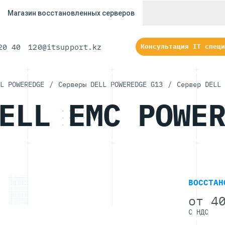
Магазин восстановленных серверов
20 40
120@itsupport.kz
Консультация IT специ
L POWEREDGE
/
Серверы DELL POWEREDGE G13
/
Сервер DELL 
ELL EMC POWE
ВОССТАН
от
40
С НДС