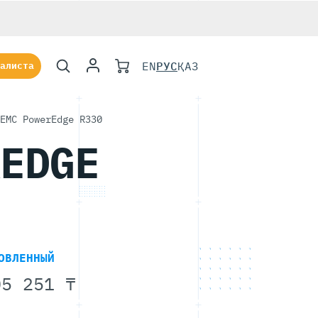
EN
РУС
ҚАЗ
алиста
EMC PowerEdge R330
REDGE
ОВЛЕННЫЙ
5 251 ₸