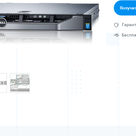
Получи
Гаран
Беспл