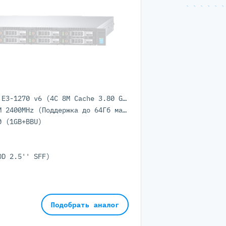
1x Intel Xeon E3-1270 v6 (4C 8M Cache 3.80 GHz)
8GB DDR4 UDIMM 2400MHz (Поддержка до 64Гб максимально, 4 UDIMM портов)
0 (1GB+BBU)
DD 2.5'' SFF)
Подобрать аналог