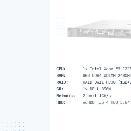
CPU:
RAM:
RAID:
RAID Dell H730 (1GB+
БП:
1x DELL 350W
Network:
2 port 1Gb/s
HDD:
noHDD (до 4 HDD 3.5'