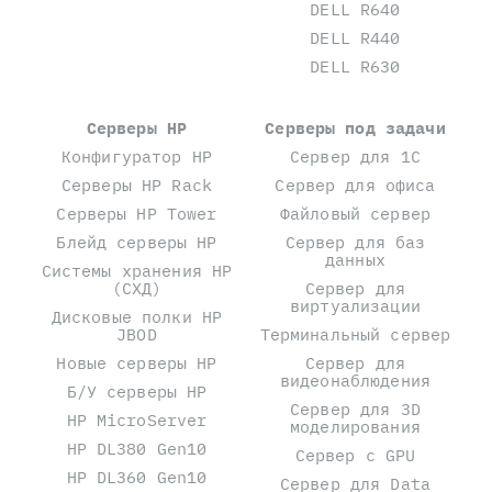
DELL R640
DELL R440
DELL R630
Серверы HP
Серверы под задачи
Конфигуратор HP
Сервер для 1С
Серверы HP Rack
Сервер для офиса
Серверы HP Tower
Файловый сервер
Блейд серверы HP
Сервер для баз
данных
Системы хранения HP
(СХД)
Сервер для
виртуализации
Дисковые полки HP
JBOD
Терминальный сервер
Новые серверы HP
Сервер для
видеонаблюдения
Б/У серверы HP
Сервер для 3D
HP MicroServer
моделирования
HP DL380 Gen10
Сервер с GPU
HP DL360 Gen10
Сервер для Data