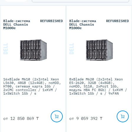
Blade-система
REFURBISHED
Blade-система
REFURBISHED
DELL Chassis
DELL Chassis
M1000e
M1000e
16xBlade M610 (2xIntel Xeon
8xBlade M620 (2xIntel Xeon
L5630, 48GB (12x4GB), noHDD,
E5-2620, 32GB (4x8GB),
H700, сетевая карта 1Gb /
noHDD, S110, 2xPort 1Gb,
2xCMC controller / 1xKVM /
модуль HBA FC 8Gb) / 1xKVM /
1xSWitch 1Gb / s
1xSWitch 1Gb / s / 9xFAN
от
12 850 869 ₸
от
9 059 392 ₸