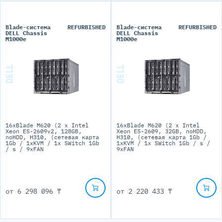
Blade-система
REFURBISHED
Blade-система
REFURBISHED
DELL Chassis
DELL Chassis
M1000e
M1000e
16xBlade M620 (2 x Intel
16xBlade M620 (2 x Intel
Xeon E5-2609v2, 128GB,
Xeon E5-2609, 32GB, noHDD,
noHDD, H310, (сетевая карта
H310, (сетевая карта 1Gb /
1Gb / 1xKVM / 1x SWitch 1Gb
1xKVM / 1x SWitch 1Gb / s /
/ s / 9xFAN
9xFAN
от
6 298 096 ₸
от
2 220 433 ₸