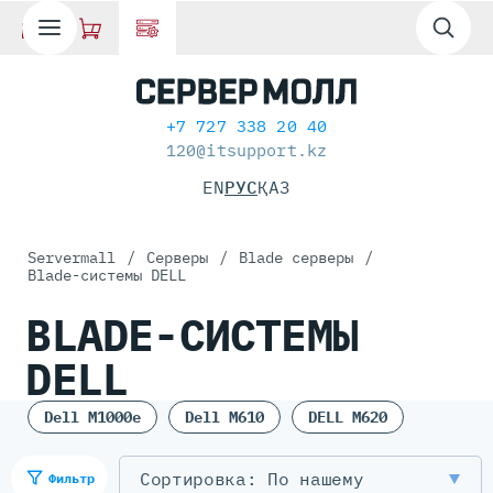
+7 727 338 20 40
120@itsupport.kz
EN
РУС
ҚАЗ
Servermall
/
Cерверы
/
Blade серверы
/
Blade-системы DELL
BLADE-СИСТЕМЫ
DELL
Dell M1000e
Dell M610
DELL M620
По нашему
Фильтр