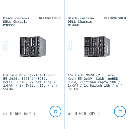
Blade-система
REFURBISHED
Blade-система
REFURBISHED
DELL Chassis
DELL Chassis
M1000e
M1000e
8xBlade M620 (2xIntel Xeon
16xBlade M620 (2 x Intel
E5-2620, 32GB (4x8GB),
Xeon E5-2609, 32GB, noHDD,
noHDD, H310, 2xPort 1Gb) /
H310, (сетевая карта 1Gb /
1xKVM / 1x SWitch 1Gb / s /
1xKVM / 1x SWitch 1Gb / s /
9xFAN
9xFAN
от
8 686 554 ₸
от
8 018 887 ₸