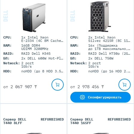
CPU:
1x Intel Xeon
CPU:
2x Intel Xeon
E-2334 (4C 8M Cache 3.40 GHz)
Silver 4215R (8C 11M Cache 3.20 GHz)
RAM:
16GB DDR4
RAM:
16x (Поддержка
UDIMM 3200MHz
до 1TB максимально, 16 RDIMM портов)
RAID:
RAID Dell H345
RAID:
RAID Dell H730p (2GB+BBU)
БП:
2x DELL 600W Hot-Plug
БП:
2x DELL 750W
Network:
2 port
Network:
2 port
1Gb/s
1Gb/s
HDD:
noHDD (до 8 HDD 3.5'' LFF)
HDD:
noHDD (до 16 HDD 2.5'' SFF)
от
2 067 907 ₸
от
2 978 456 ₸
Сконфигурировать
Сервер DELL
REFURBISHED
Сервер DELL
REFURBISHED
T440 8LFF
T440 16SFF