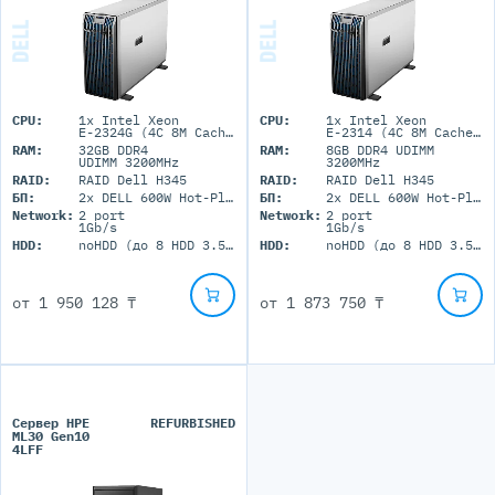
CPU:
1x Intel Xeon
CPU:
1x Intel Xeon
E-2324G (4C 8M Cache 3.10 GHz)
E-2314 (4C 8M Cache 2.80 GHz)
RAM:
32GB DDR4
RAM:
8GB DDR4 UDIMM
UDIMM 3200MHz
3200MHz
RAID:
RAID Dell H345
RAID:
RAID Dell H345
БП:
2x DELL 600W Hot-Plug
БП:
2x DELL 600W Hot-Plug
Network:
2 port
Network:
2 port
1Gb/s
1Gb/s
HDD:
noHDD (до 8 HDD 3.5'' LFF)
HDD:
noHDD (до 8 HDD 3.5'' LFF)
от
1 950 128 ₸
от
1 873 750 ₸
Сервер HPE
REFURBISHED
ML30 Gen10
4LFF