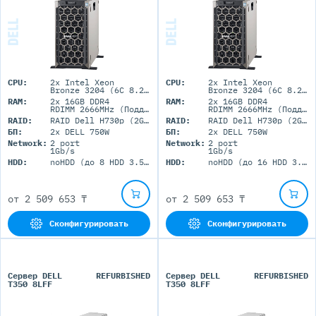
CPU:
2x Intel Xeon
CPU:
2x Intel Xeon
Bronze 3204 (6C 8.25M Cache 1.90 GHz)
Bronze 3204 (6C 8.25M Cache 1.90 GHz)
RAM:
2x 16GB DDR4
RAM:
2x 16GB DDR4
RDIMM 2666MHz (Поддержка до 1Tb максимально, 16 RDIMM портов)
RDIMM 2666MHz (Поддержка до 1TB максимально, 16 RDIMM портов)
RAID:
RAID Dell H730p (2GB+BBU)
RAID:
RAID Dell H730p (2GB+BBU)
БП:
2x DELL 750W
БП:
2x DELL 750W
Network:
2 port
Network:
2 port
1Gb/s
1Gb/s
HDD:
noHDD (до 8 HDD 3.5'' LFF)
HDD:
noHDD (до 16 HDD 3.5'' LFF)
от
2 509 653 ₸
от
2 509 653 ₸
Сконфигурировать
Сконфигурировать
Сервер DELL
REFURBISHED
Сервер DELL
REFURBISHED
T350 8LFF
T350 8LFF