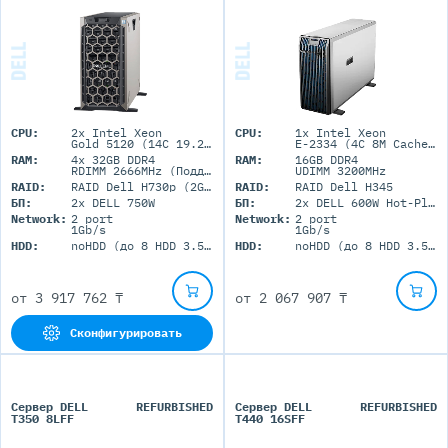
CPU:
2x Intel Xeon
CPU:
1x Intel Xeon
Gold 5120 (14C 19.25M Cache 2.20 GHz)
E-2334 (4C 8M Cache 3.40 GHz)
RAM:
4x 32GB DDR4
RAM:
16GB DDR4
RDIMM 2666MHz (Поддержка до 1Tb максимально, 16 RDIMM портов)
UDIMM 3200MHz
RAID:
RAID Dell H730p (2GB+BBU)
RAID:
RAID Dell H345
БП:
2x DELL 750W
БП:
2x DELL 600W Hot-Plug
Network:
2 port
Network:
2 port
1Gb/s
1Gb/s
HDD:
noHDD (до 8 HDD 3.5'' LFF)
HDD:
noHDD (до 8 HDD 3.5'' LFF)
от
3 917 762 ₸
от
2 067 907 ₸
Сконфигурировать
Сервер DELL
REFURBISHED
Сервер DELL
REFURBISHED
T350 8LFF
T440 16SFF