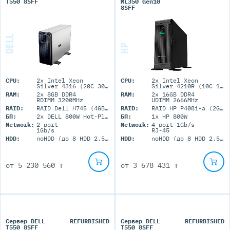
T550 8SFF
ML350 Gen10
8SFF
CPU:
2x Intel Xeon
CPU:
2x Intel Xeon
Silver 4316 (20C 30M Cache 2.3GHz)
Silver 4210R (10C 13.75M Cache 2.40 GHz)
RAM:
2x 8GB DDR4
RAM:
2x 16GB DDR4
RDIMM 3200MHz
UDIMM 2666MHz
RAID:
RAID Dell H745 (4GB+BBU)
RAID:
RAID HP P408i-a (2GB+FBWC)
БП:
2x DELL 800W Hot-Plug
БП:
1x HP 800W
Network:
2 port
Network:
4 port 1Gb/s
1Gb/s
RJ-45
HDD:
noHDD (до 8 HDD 2.5'' SFF)
HDD:
noHDD (до 8 HDD 2.5'' SFF)
от
5 230 560 ₸
от
3 678 431 ₸
Сервер DELL
REFURBISHED
Сервер DELL
REFURBISHED
T550 8SFF
T550 8SFF