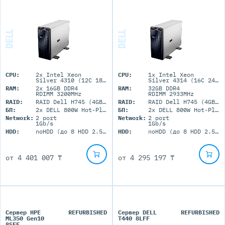
CPU:
2x Intel Xeon
CPU:
1x Intel Xeon
Silver 4310 (12C 18M Cache 2.1 GHz)
Silver 4314 (16C 24M Cache 2.4GHz)
RAM:
2x 16GB DDR4
RAM:
32GB DDR4
RDIMM 3200MHz
RDIMM 2933MHz
RAID:
RAID Dell H745 (4GB+BBU)
RAID:
RAID Dell H745 (4GB+BBU)
БП:
2x DELL 800W Hot-Plug
БП:
2x DELL 800W Hot-Plug
Network:
2 port
Network:
2 port
1Gb/s
1Gb/s
HDD:
noHDD (до 8 HDD 2.5'' SFF)
HDD:
noHDD (до 8 HDD 2.5'' SFF)
от
4 401 007 ₸
от
4 295 197 ₸
Сервер HPE
REFURBISHED
Сервер DELL
REFURBISHED
ML350 Gen10
T440 8LFF
8SFF