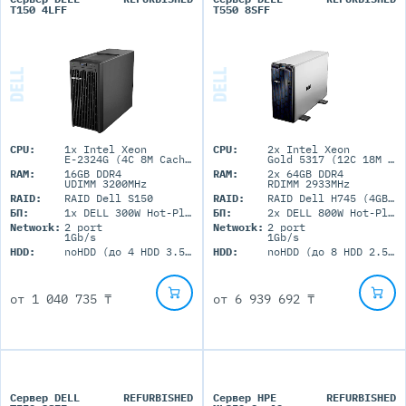
T150 4LFF
T550 8SFF
CPU:
1x Intel Xeon
CPU:
2x Intel Xeon
E-2324G (4C 8M Cache 3.10 GHz)
Gold 5317 (12C 18M Cache 3.0GHz)
RAM:
16GB DDR4
RAM:
2x 64GB DDR4
UDIMM 3200MHz
RDIMM 2933MHz
RAID:
RAID Dell S150
RAID:
RAID Dell H745 (4GB+BBU)
БП:
1x DELL 300W Hot-Plug
БП:
2x DELL 800W Hot-Plug
Network:
2 port
Network:
2 port
1Gb/s
1Gb/s
HDD:
noHDD (до 4 HDD 3.5'' LFF)
HDD:
noHDD (до 8 HDD 2.5'' SFF)
от
1 040 735 ₸
от
6 939 692 ₸
Сервер DELL
REFURBISHED
Сервер HPE
REFURBISHED