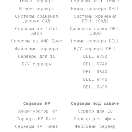
Tower серверы
Серверы DELL Tower
Blade серверы
Блейд серверы DELL
Системы хранения
Системы хранения
данных СХД
DELL (СХД)
Серверы на Intel
Дисковые полки DELL
Xeon
JBOD
Серверы на AMD Epyc
Новые серверы DELL
Файловые серверы
Б/У серверы DELL
Серверы для 1С
DELL R750
Б/У серверы
DELL R740
DELL R640
DELL R440
DELL R630
Серверы HP
Серверы под задачи
Конфигуратор HP
Сервер для 1С
Серверы HP Rack
Сервер для офиса
Серверы HP Tower
Файловый сервер