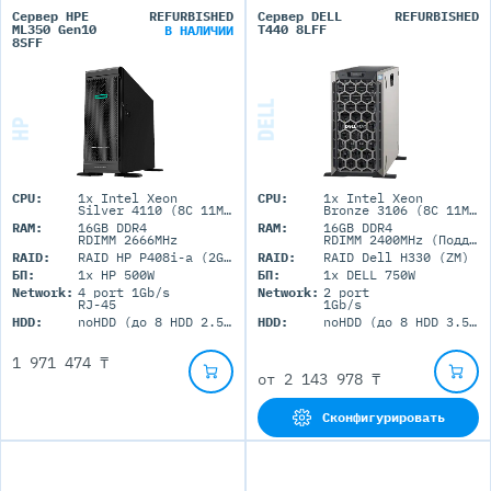
Сервер HPE
REFURBISHED
Сервер DELL
REFURBISHED
ML350 Gen10
T440 8LFF
В НАЛИЧИИ
8SFF
CPU:
1x Intel Xeon
CPU:
1x Intel Xeon
Silver 4110 (8C 11M Cache 2.10 GHz)
Bronze 3106 (8C 11M Cache 1.70 GHz)
RAM:
16GB DDR4
RAM:
16GB DDR4
RDIMM 2666MHz
RDIMM 2400MHz (Поддержка до 1Tb максимально, 16 RDIMM портов)
RAID:
RAID HP P408i-a (2GB+FBWC)
RAID:
RAID Dell H330 (ZM)
БП:
1x HP 500W
БП:
1x DELL 750W
Network:
4 port 1Gb/s
Network:
2 port
RJ-45
1Gb/s
HDD:
noHDD (до 8 HDD 2.5'' SFF)
HDD:
noHDD (до 8 HDD 3.5'' LFF)
1 971 474 ₸
от
2 143 978 ₸
Сконфигурировать