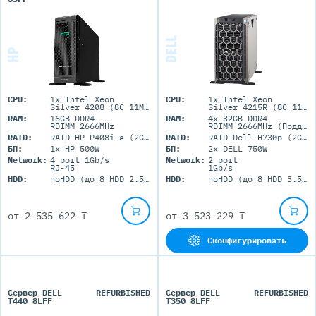
CPU:
1x Intel Xeon
CPU:
1x Intel Xeon
Silver 4208 (8C 11M Cache 2.10 GHz)
Silver 4215R (8C 11M Cache 3.20 GHz)
RAM:
16GB DDR4
RAM:
4x 32GB DDR4
RDIMM 2666MHz
RDIMM 2666MHz (Поддержка до 1Tb максимально, 16 RDIMM портов)
RAID:
RAID HP P408i-a (2GB+FBWC)
RAID:
RAID Dell H730p (2GB+BBU)
БП:
1x HP 500W
БП:
2x DELL 750W
Network:
4 port 1Gb/s
Network:
2 port
RJ-45
1Gb/s
HDD:
noHDD (до 8 HDD 2.5'' SFF)
HDD:
noHDD (до 8 HDD 3.5'' LFF)
от
2 535 622 ₸
от
3 523 229 ₸
Сконфигурировать
Сервер DELL
REFURBISHED
Сервер DELL
REFURBISHED
T440 8LFF
T350 8LFF