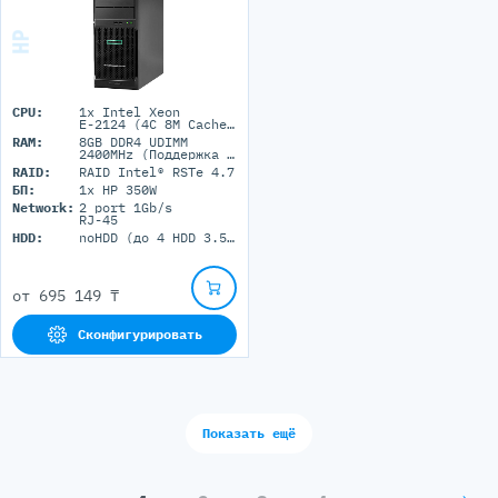
CPU:
1x Intel Xeon
E-2124 (4C 8M Cache 3.30 GHz)
RAM:
8GB DDR4 UDIMM
2400MHz (Поддержка до 64GB максимально, 4 DIMM портов)
RAID:
RAID Intel® RSTe 4.7
БП:
1x HP 350W
Network:
2 port 1Gb/s
RJ-45
HDD:
noHDD (до 4 HDD 3.5'' LFF)
от
695 149 ₸
Сконфигурировать
Показать ещё