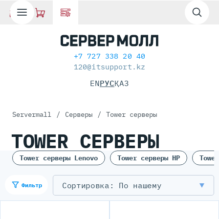
+7 727 338 20 40
120@itsupport.kz
EN
РУС
ҚАЗ
Servermall
/
Серверы
/
Tower серверы
TOWER СЕРВЕРЫ
Tower серверы Lenovo
Tower серверы HP
Tower
По нашему
Фильтр