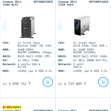
Сервер DELL
REFURBISHED
Сервер DELL
REFURBISHED
T640 8LFF
T550 8SFF
CPU:
1x Intel Xeon
CPU:
2x Intel Xeon
Bronze 3106 (8C 11M Cache 1.70 GHz)
Gold 6346 (16C 36M Cache 3.10 GHz)
RAM:
16GB DDR4
RAM:
2x 16GB DDR4
RDIMM 2400MHz (Поддержка до 1Tb максимально, 16 RDIMM портов)
RDIMM 2933MHz
RAID:
RAID Dell H330 (ZM)
RAID:
RAID Dell H745 (4GB+BBU)
БП:
1x DELL 750W
БП:
2x DELL 800W Hot-Plug
Network:
4 ports 1Gb/s
Network:
2 port
RJ-45
1Gb/s
HDD:
noHDD (до 8 HDD 3.5'' LFF)
HDD:
noHDD (до 8 HDD 2.5'' SFF)
от
3 898 752 ₸
от
6 739 009 ₸
% ВЫГОДНО
Сервер DELL
REFURBISHED
Сервер DELL
REFURBISHED