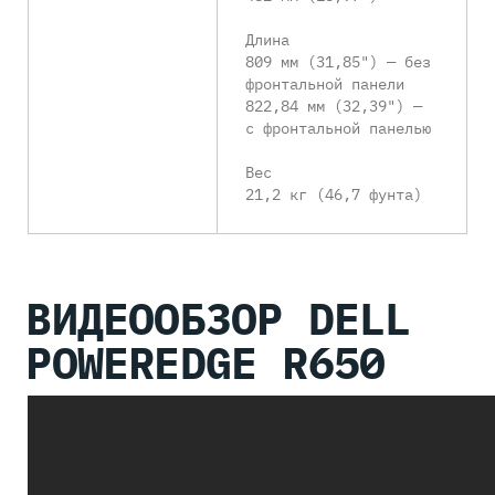
Длина
809 мм (31,85") — без
фронтальной панели
822,84 мм (32,39") —
с фронтальной панелью
Вес
21,2 кг (46,7 фунта)
ВИДЕООБЗОР DELL
POWEREDGE R650