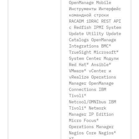
OpenManage Mobile
Инструменты Интерфейс
командной строки
RACADM iDRAC REST API
с Redfish IPMI System
Update Utility Update
Catalogs OpenManage
Integrations BMC®
TrueSight Microsoft®
System Center Модули
Red Hat® Ansible®
VMware® vCenter и
vRealize Operations
Manager OpenManage
Connections IBM
Tivoli®
Netcool/OMNIbus IBM
Tivoli® Network
Manager IP Edition
Micro Focus®
Operations Manager
Nagios Core Nagios®
XI