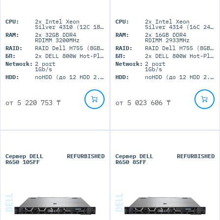
CPU:
2x Intel Xeon
CPU:
2x Intel Xeon
Silver 4310 (12C 18M Cache 2.1 GHz)
Silver 4314 (16C 24M Cache 2.4GHz)
RAM:
2x 32GB DDR4
RAM:
2x 16GB DDR4
RDIMM 3200MHz
RDIMM 2933MHz
RAID:
RAID Dell H755 (8GB+BBU)
RAID:
RAID Dell H755 (8GB+BBU)
БП:
2x DELL 800W Hot-Plug
БП:
2x DELL 800W Hot-Plug
Network:
2 port
Network:
2 port
1Gb/s
1Gb/s
HDD:
noHDD (до 12 HDD 2.5'' SFF)
HDD:
noHDD (до 12 HDD 2.5'' SFF)
от
5 220 753 ₸
от
5 023 606 ₸
Сервер DELL
REFURBISHED
Сервер DELL
REFURBISHED
R650 10SFF
R650 8SFF