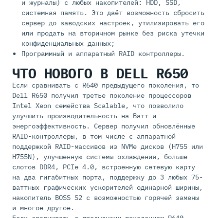
и журналы) с любых накопителей: HDD, SSD,
системная память. Это даёт возможность сбросить
сервер до заводских настроек, утилизировать его
или продать на вторичном рынке без риска утечки
конфиденциальных данных;
Программный и аппаратный RAID контроллеры.
ЧТО НОВОГО В DELL R650
Если сравнивать с R640 предыдущего поколения, то
Dell R650 получил третье поколение процессоров
Intel Xeon семейства Scalable, что позволило
улучшить производительность на Ватт и
энергоэффективность. Сервер получил обновлённые
RAID-контроллеры, в том числе с аппаратной
поддержкой RAID-массивов из NVMe дисков (H755 или
H755N), улучшенную системы охлаждения, больше
слотов DDR4, PCIe 4.0, встроенную сетевую карту
на два гигабитных порта, поддержку до 3 любых 75-
ваттных графических ускорителей одинарной ширины,
накопитель BOSS S2 c возможностью горячей замены
и многое другое.
Если сравнивать с предыдущим поколением R640,