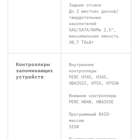
Задние отсеки
До 2 жестких дисков/
твердотельных
накопителей
SAS/SATA/NVMe 2,5",
максимальная емкость
30,7 Тбайт
Контроллеры
Внутренние
запоминающих
контроллеры
устройств
PERC H745, H345,
HBA355I, H755, H755N
Внешние контроллеры
PERC H840, HBA355E
Программный RAID-
массив
S150
Внутренняя загрузка