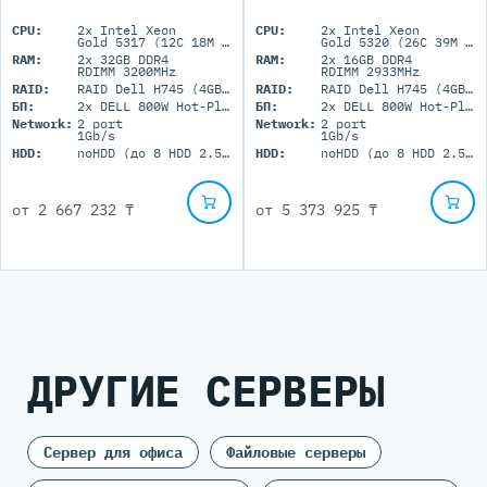
CPU:
2x Intel Xeon
CPU:
2x Intel Xeon
Gold 5317 (12C 18M Cache 3.0GHz)
Gold 5320 (26C 39M Cache 2.20 GHz)
RAM:
2x 32GB DDR4
RAM:
2x 16GB DDR4
RDIMM 3200MHz
RDIMM 2933MHz
RAID:
RAID Dell H745 (4GB+BBU)
RAID:
RAID Dell H745 (4GB+BBU)
БП:
2x DELL 800W Hot-Plug
БП:
2x DELL 800W Hot-Plug
Network:
2 port
Network:
2 port
1Gb/s
1Gb/s
HDD:
noHDD (до 8 HDD 2.5'' SFF)
HDD:
noHDD (до 8 HDD 2.5'' SFF)
от
2 667 232 ₸
от
5 373 925 ₸
ДРУГИЕ СЕРВЕРЫ
Сервер для офиса
Файловые серверы