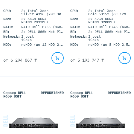
CPU:
2x Intel Xeon
CPU:
2x Intel Xeon
Silver 4316 (20C 30M Cache 2.3GHz)
Gold 5315Y (8C 12M Cache 3.2GHz)
RAM:
2x 64GB DDR4
RAM:
2x 32GB DDR4
RDIMM 2933MHz
RDIMM 3200MHz
RAID:
RAID Dell H755 (8GB+BBU)
RAID:
RAID Dell H745 (4GB+BBU)
БП:
2x DELL 800W Hot-Plug
БП:
2x DELL 800W Hot-Plug
Network:
2 port
Network:
2 port
1Gb/s
1Gb/s
HDD:
noHDD (до 12 HDD 2.5'' SFF)
HDD:
noHDD (до 8 HDD 2.5'' SFF)
от
6 294 867 ₸
от
5 193 747 ₸
Сервер DELL
REFURBISHED
Сервер DELL
REFURBISHED
R650 8SFF
R650 8SFF