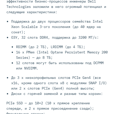
эффективности бизнес-процессов инженеры Dell
Technologies заложили в него огромный потенциал и
следующие характеристики:
Поддержка до двух процессоров семейства Intel
Xeon Scalable 3-ого поколения (до 40 ядер на
сокет);
ОЗУ, 32 слота DDR4, поддержка до 3200 МТ/с:
RDIMM (до 2 ТБ), LRDIMM (до 4 ТБ);
16 x PMem (Intel Optane Persistent Memory 200
Series) — до 8 ТБ;
12 слотов могут быть использованы под DCPMM
или NVDIMM.
До 3 x низкопрофильных слотов PCIe Gen4 (все
x16, кроме одного слота x8 с модулями SNAP I/O)
или 2 x слотов PCIe (Gen4) полной высоты;
Диски с горячей заменой и разные типы корзин:
PCIe SSD — до 10+2 (10 x прямое крепление
спереди, и 2 x прямое присоединение сзади);
Фронтальные отсеки: