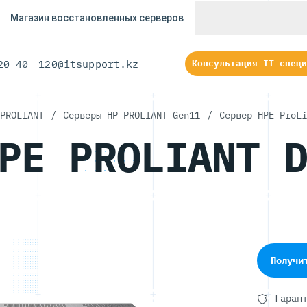
Магазин восстановленных серверов
20 40
120@itsupport.kz
Консультация IT специ
PROLIANT
/
Серверы HP PROLIANT Gen11
/
Сервер HPE ProLi
PE PROLIANT 
Получи
Гаран