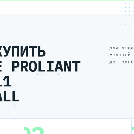
КУПИТЬ
для людей, а не для галочки: без
мелочей 
E PROLIANT
до транс
11
ALL