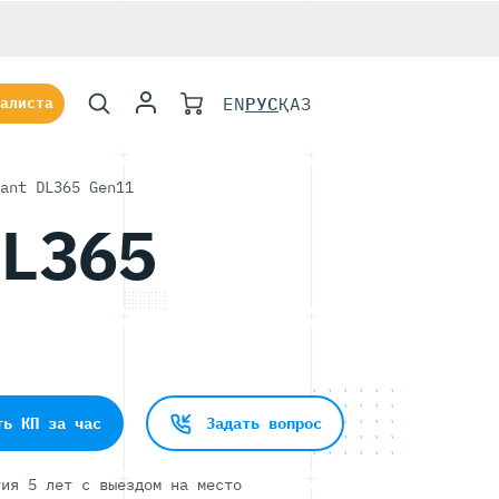
EN
РУС
ҚАЗ
алиста
ant DL365 Gen11
DL365
ть КП за час
Задать вопрос
тия 5 лет с выездом на место