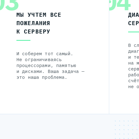
03
04
МЫ УЧТЕМ ВСЕ
ДИ
ПОЖЕЛАНИЯ
СЕ
К СЕРВЕРУ
В с
диа
И соберем тот самый.
и т
Не ограничиваясь
на 
процессорами, памятью
сер
и дисками. Ваша задача —
раб
это наша проблема.
счё
не 