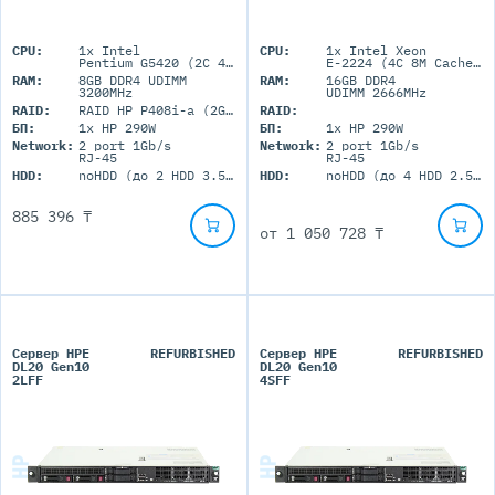
CPU:
1x Intel
CPU:
1x Intel Xeon
Pentium G5420 (2C 4M Cache 3.80 GHz)
E-2224 (4C 8M Cache 3.40 GHz)
RAM:
8GB DDR4 UDIMM
RAM:
16GB DDR4
3200MHz
UDIMM 2666MHz
RAID:
RAID HP P408i-a (2GB+FBWC)
RAID:
БП:
1x HP 290W
БП:
1x HP 290W
Network:
2 port 1Gb/s
Network:
2 port 1Gb/s
RJ-45
RJ-45
HDD:
noHDD (до 2 HDD 3.5'' LFF)
HDD:
noHDD (до 4 HDD 2.5'' SFF)
885 396 ₸
от
1 050 728 ₸
Сервер HPE
REFURBISHED
Сервер HPE
REFURBISHED
DL20 Gen10
DL20 Gen10
2LFF
4SFF