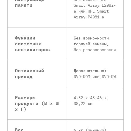
памяти
Smart Array E208i-
a или HPE Smart
Array P408i-a
Функции
Без возможности
системных
горячей замены,
вентиляторов
без резервирования
Оптический
Дополнительно:
привод
DVD-ROM или DVD-RW
Размеры
4,32 x 43,46 x
продукта (В х Ш
38,22 см
х Г)
Вес
6 кг (минимум)