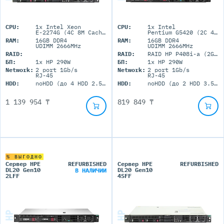
CPU:
1x Intel Xeon
CPU:
1x Intel
E-2274G (4C 8M Cache 4.00 GHz)
Pentium G5420 (2C 4M Cache 3.80 GHz)
RAM:
16GB DDR4
RAM:
16GB DDR4
UDIMM 2666MHz
UDIMM 2666MHz
RAID:
RAID:
RAID HP P408i-a (2GB+FBWC)
БП:
1x HP 290W
БП:
1x HP 290W
Network:
2 port 1Gb/s
Network:
2 port 1Gb/s
RJ-45
RJ-45
HDD:
noHDD (до 4 HDD 2.5'' SFF)
HDD:
noHDD (до 2 HDD 3.5'' LFF)
1 139 954 ₸
819 849 ₸
% ВЫГОДНО
Сервер HPE
REFURBISHED
Сервер HPE
REFURBISHED
DL20 Gen10
DL20 Gen10
В НАЛИЧИИ
2LFF
4SFF