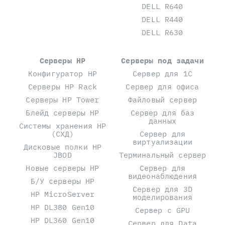
DELL R640
DELL R440
DELL R630
Серверы HP
Серверы под задачи
Конфигуратор HP
Сервер для 1С
Серверы HP Rack
Сервер для офиса
Серверы HP Tower
Файловый сервер
Блейд серверы HP
Сервер для баз
данных
Системы хранения HP
(СХД)
Сервер для
виртуализации
Дисковые полки HP
JBOD
Терминальный сервер
Новые серверы HP
Сервер для
видеонаблюдения
Б/У серверы HP
Сервер для 3D
HP MicroServer
моделирования
HP DL380 Gen10
Сервер с GPU
HP DL360 Gen10
Сервер для Data