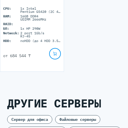
CPU:
1x Intel
Pentium G5420 (2C 4M Cache 3.80 GHz)
RAM:
16GB DDR4
UDIMM 2666MHz
RAID:
БП:
1x HP 290W
Network:
2 port 1Gb/s
RJ-45
HDD:
noHDD (до 4 HDD 3.5'' LFF)
от
684 544 ₸
ДРУГИЕ СЕРВЕРЫ
Сервер для офиса
Файловые серверы