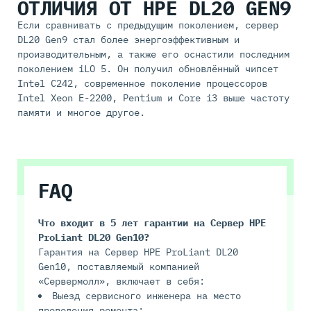
ОТЛИЧИЯ ОТ HPE DL20 GEN9
Если сравнивать с предыдущим поколением, сервер
DL20 Gen9 стал более энергоэффективным и
производительным, а также его оснастили последним
поколением iLO 5. Он получил обновлённый чипсет
Intel C242, современное поколение процессоров
Intel Xeon E-2200, Pentium и Core i3 выше частоту
памяти и многое другое.
FAQ
Что входит в 5 лет гарантии на
Сервер HPE
ProLiant DL20 Gen10
?
Гарантия на Сервер HPE ProLiant DL20
Gen10, поставляемый компанией
«Сервермолл», включает в себя:
Выезд сервисного инженера на место
проведения ремонта;