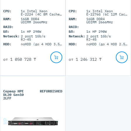
CPU:
1x Intel Xeon
CPU:
1x Intel Xeon
E-2224 (4C 8M Cache 3.40 GHz)
E-2276G (6C 12M Cache 3.80 GHz)
RAM:
16GB DDR4
RAM:
16GB DDR4
UDIMM 2666MHz
UDIMM 2666MHz
RAID:
RAID:
БП:
1x HP 290W
БП:
1x HP 290W
Network:
2 port 1Gb/s
Network:
2 port 1Gb/s
RJ-45
RJ-45
HDD:
noHDD (до 4 HDD 3.5'' LFF)
HDD:
noHDD (до 4 HDD 2.5'' SFF)
от
1 050 728 ₸
от
1 246 312 ₸
Сервер HPE
REFURBISHED
DL20 Gen10
2LFF