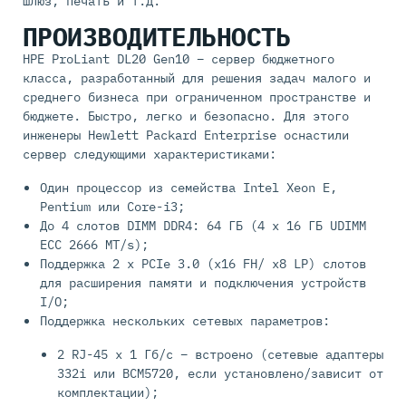
шлюз, печать и т.д.
ПРОИЗВОДИТЕЛЬНОСТЬ
HPE ProLiant DL20 Gen10 – сервер бюджетного
класса, разработанный для решения задач малого и
среднего бизнеса при ограниченном пространстве и
бюджете. Быстро, легко и безопасно. Для этого
инженеры Hewlett Packard Enterprise оснастили
сервер следующими характеристиками:
Один процессор из семейства Intel Xeon E,
Pentium или Core-i3;
До 4 слотов DIMM DDR4: 64 ГБ (4 х 16 ГБ UDIMM
ECC 2666 MT/s);
Поддержка 2 х PCIe 3.0 (x16 FH/ x8 LP) слотов
для расширения памяти и подключения устройств
I/O;
Поддержка нескольких сетевых параметров:
2 RJ-45 x 1 Гб/c – встроено (сетевые адаптеры
332i или BCM5720, если установлено/зависит от
комплектации);