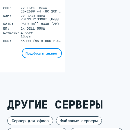
CPU:
2x Intel Xeon
E5-2609 v4 (8C 20M Cache 1.70 GHz)
RAM:
2x 32GB DDR4
RDIMM 2133MHz (Поддержка до 384GB максимально, 12 DIMM портов)
RAID:
RAID Dell H330 (ZM)
БП:
2x DELL 550W
Network:
4 port
1Gb/s
HDD:
noHDD (до 8 HDD 2.5'' SFF)
Подобрать аналог
ДРУГИЕ СЕРВЕРЫ
Сервер для офиса
Файловые серверы