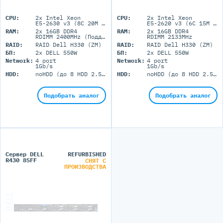
CPU:
2x Intel Xeon
CPU:
2x Intel Xeon
E5-2630 v3 (8C 20M Cache 2.40 GHz)
E5-2620 v3 (6C 15M Cache 2.40 GHz)
RAM:
2x 16GB DDR4
RAM:
2x 16GB DDR4
RDIMM 2400MHz (Поддержка до 384GB максимально, 12 DIMM портов)
RDIMM 2133MHz
RAID:
RAID Dell H330 (ZM)
RAID:
RAID Dell H330 (ZM)
БП:
2x DELL 550W
БП:
2x DELL 550W
Network:
4 port
Network:
4 port
1Gb/s
1Gb/s
HDD:
noHDD (до 8 HDD 2.5'' SFF)
HDD:
noHDD (до 8 HDD 2.5'' SFF)
Подобрать аналог
Подобрать аналог
Сервер DELL
REFURBISHED
R430 8SFF
СНЯТ С
ПРОИЗВОДСТВА