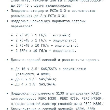
2400 MT/s, максимум 256 ГБ с одним процессором,
до 384 ГБ с двумя процессорами;
Поддержка стандарта PCIe 3.0 с возможностью
расширения: до 2 х PCIe 3.0;
Поддержка нескольких вариантов сетевых
параметров:
2 RJ-45 x 1 Гб/c – встроено;
2 RJ-45 x 1 Гб/c – опционально;
2 RJ-45 x 10 Гб/c – опционально;
2 SFP+ x 10 Гб/c – опционально.
Диски с горячей заменой и разные типы корзин:
До 10 х 2,5' SAS/SATA с возможностью
установить 4 NVMe;
До 8 х 2,5' SAS/SATA;
До 4 х 3,5' SAS/SATA.
Поддержка программного S130 и аппаратных RAID-
контроллеров: PERC H330, PERC H730, PERC H730P,
а также внешний адаптер главной шины PERC H830;
Блоки питания с горячей заменой: 450W, 550W