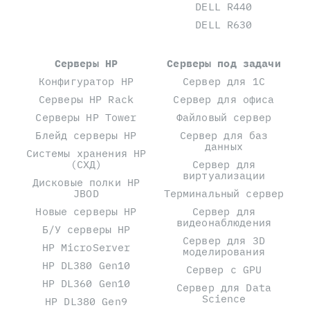
DELL R440
DELL R630
Серверы HP
Серверы под задачи
Конфигуратор HP
Сервер для 1С
Серверы HP Rack
Сервер для офиса
Серверы HP Tower
Файловый сервер
Блейд серверы HP
Сервер для баз
данных
Системы хранения HP
(СХД)
Сервер для
виртуализации
Дисковые полки HP
JBOD
Терминальный сервер
Новые серверы HP
Сервер для
видеонаблюдения
Б/У серверы HP
Сервер для 3D
HP MicroServer
моделирования
HP DL380 Gen10
Сервер с GPU
HP DL360 Gen10
Сервер для Data
Science
HP DL380 Gen9