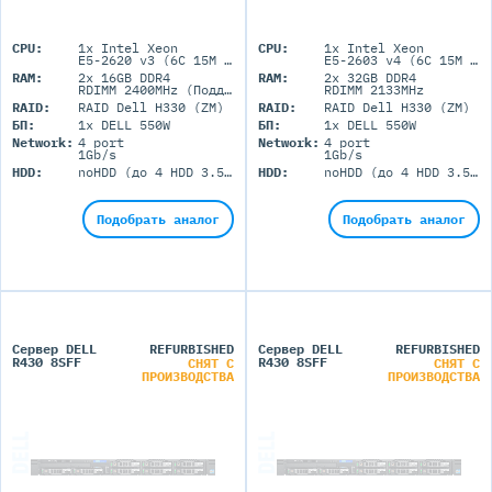
CPU:
1x Intel Xeon
CPU:
1x Intel Xeon
E5-2620 v3 (6C 15M Cache 2.40 GHz)
E5-2603 v4 (6C 15M Cache 1.70 GHz)
RAM:
2x 16GB DDR4
RAM:
2x 32GB DDR4
RDIMM 2400MHz (Поддержка до 384GB максимально, 12 DIMM портов)
RDIMM 2133MHz
RAID:
RAID Dell H330 (ZM)
RAID:
RAID Dell H330 (ZM)
БП:
1x DELL 550W
БП:
1x DELL 550W
Network:
4 port
Network:
4 port
1Gb/s
1Gb/s
HDD:
noHDD (до 4 HDD 3.5'' LFF)
HDD:
noHDD (до 4 HDD 3.5'' LFF)
Подобрать аналог
Подобрать аналог
Сервер DELL
REFURBISHED
Сервер DELL
REFURBISHED
R430 8SFF
R430 8SFF
СНЯТ С
СНЯТ С
ПРОИЗВОДСТВА
ПРОИЗВОДСТВА