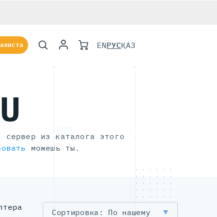
EN
РУС
ҚАЗ
алиста
1U
й сервер из каталога этого
ровать
можешь ты.
лтера
По нашему