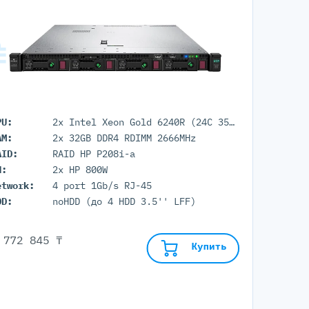
PU:
2x Intel Xeon Gold 6240R (24C 35.75M Cache 2.40 GHz)
AM:
2x 32GB DDR4 RDIMM 2666MHz
AID:
RAID HP P208i-a
П:
2x HP 800W
etwork:
4 port 1Gb/s RJ-45
DD:
noHDD (до 4 HDD 3.5'' LFF)
 772 845 ₸
Купить