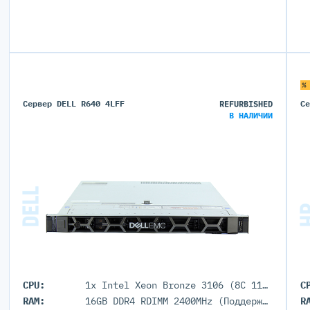
%
Сервер DELL R640 4LFF
REFURBISHED
С
В НАЛИЧИИ
CPU:
1x Intel Xeon Bronze 3106 (8C 11M Cache 1.70 GHz)
C
RAM:
16GB DDR4 RDIMM 2400MHz (Поддержка до 3Тб максимально, 24 DIMM портов)
R