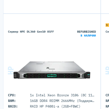
%
Сервер HPE DL360 Gen10 8SFF
REFURBISHED
С
В НАЛИЧИИ
CPU:
1x Intel Xeon Bronze 3106 (8C 11M Cache 1.70 GHz)
C
RAM:
16GB DDR4 RDIMM 2666MHz (Поддержка до 3TB максимально, 24 DIMM портов)
R
RAID:
RAID HP P408i-a (2GB+FBWC)
R