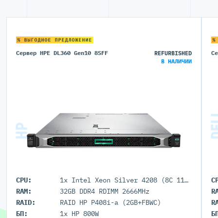
% ВЫГОДНОЕ ПРЕДЛОЖЕНИЕ
%
Сервер HPE DL360 Gen10 8SFF
REFURBISHED
С
В НАЛИЧИИ
CPU:
1x Intel Xeon Silver 4208 (8C 11M Cache 2.10 GHz)
C
RAM:
32GB DDR4 RDIMM 2666MHz
R
RAID:
RAID HP P408i-a (2GB+FBWC)
R
БП:
1x HP 800W
Б