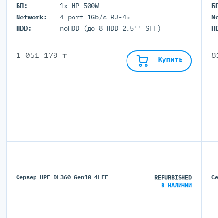
БП:
1x HP 500W
Б
Network:
4 port 1Gb/s RJ-45
N
HDD:
noHDD (до 8 HDD 2.5'' SFF)
H
1 051 170 ₸
8
Купить
Сервер HPE DL360 Gen10 4LFF
REFURBISHED
С
В НАЛИЧИИ