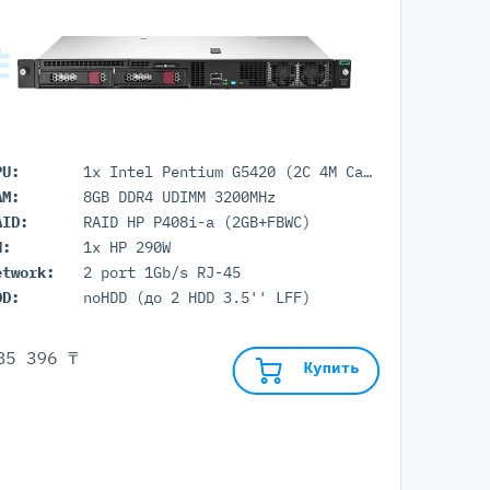
PU:
1x Intel Pentium G5420 (2C 4M Cache 3.80 GHz)
AM:
8GB DDR4 UDIMM 3200MHz
AID:
RAID HP P408i-a (2GB+FBWC)
П:
1x HP 290W
etwork:
2 port 1Gb/s RJ-45
DD:
noHDD (до 2 HDD 3.5'' LFF)
85 396 ₸
Купить