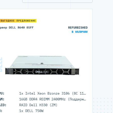
 ВЫГОДНОЕ ПРЕДЛОЖЕНИЕ
ервер DELL R640 8SFF
REFURBISHED
В НАЛИЧИИ
PU:
1x Intel Xeon Bronze 3106 (8C 11M Cache 1.70 GHz)
AM:
16GB DDR4 RDIMM 2400MHz (Поддержка до 3Тб максимально, 24 DIMM портов)
AID:
RAID Dell H330 (ZM)
П:
1x DELL 750W