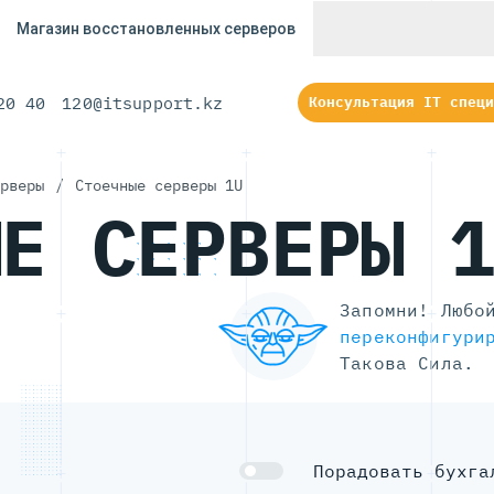
Магазин восстановленных серверов
20 40
120@itsupport.kz
Консультация IT специ
рверы
/
Стоечные серверы 1U
ЫЕ СЕРВЕРЫ 
Запомни! Любо
переконфигури
Такова Сила.
Порадовать бухга