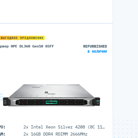
 ВЫГОДНОЕ ПРЕДЛОЖЕНИЕ
ервер HPE DL360 Gen10 8SFF
REFURBISHED
В НАЛИЧИИ
PU:
2x Intel Xeon Silver 4208 (8C 11M Cache 2.10 GHz)
AM:
2x 16GB DDR4 RDIMM 2666MHz