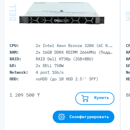
CPU:
2x Intel Xeon Bronze 3204 (6C 8.25M Cache 1.90 GHz)
C
RAM:
2x 16GB DDR4 RDIMM 2666MHz (Поддержка до 3Тб максимально, 24 DIMM портов)
R
RAID:
RAID Dell H730p (2GB+BBU)
R
БП:
2x DELL 750W
Б
Network:
4 port 1Gb/s
N
HDD:
noHDD (до 10 HDD 2.5'' SFF)
H
1 209 500 ₸
8
Купить
Сконфигурировать