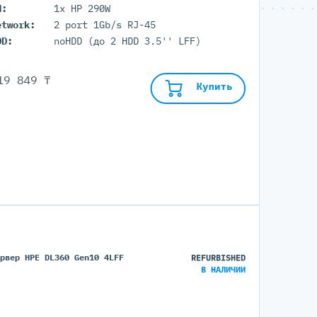
П:
1x HP 290W
etwork:
2 port 1Gb/s RJ-45
DD:
noHDD (до 2 HDD 3.5'' LFF)
19 849 ₸
Купить
ервер HPE DL360 Gen10 4LFF
REFURBISHED
В НАЛИЧИИ