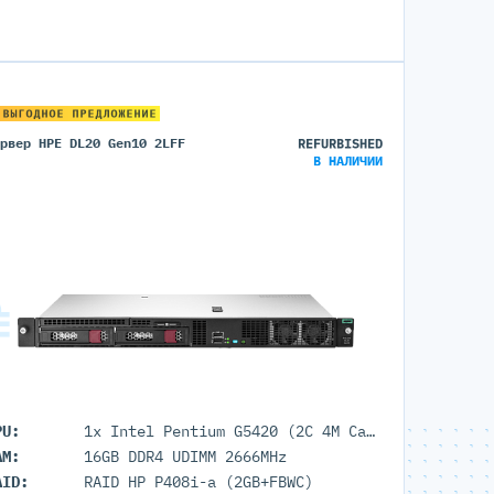
 ВЫГОДНОЕ ПРЕДЛОЖЕНИЕ
ервер HPE DL20 Gen10 2LFF
REFURBISHED
В НАЛИЧИИ
PU:
1x Intel Pentium G5420 (2C 4M Cache 3.80 GHz)
AM:
16GB DDR4 UDIMM 2666MHz
AID:
RAID HP P408i-a (2GB+FBWC)