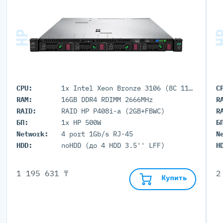
CPU:
1x Intel Xeon Bronze 3106 (8C 11M Cache 1.70 GHz)
C
RAM:
16GB DDR4 RDIMM 2666MHz
R
RAID:
RAID HP P408i-a (2GB+FBWC)
R
БП:
1x HP 500W
Б
Network:
4 port 1Gb/s RJ-45
N
HDD:
noHDD (до 4 HDD 3.5'' LFF)
H
1 195 631 ₸
2
Купить