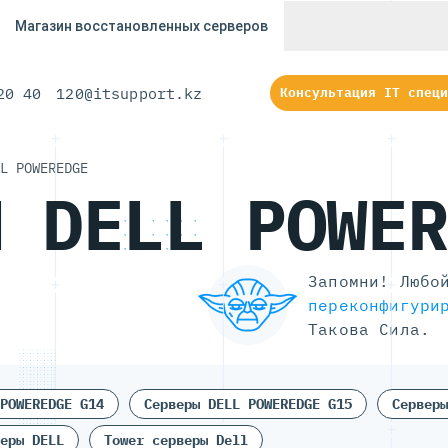
Магазин восстановленных серверов
20 40
120@itsupport.kz
Консультация IT специ
L POWEREDGE
Ы DELL POWE
Запомни! Любо
переконфигури
Такова Сила.
POWEREDGE G14
Серверы DELL POWEREDGE G15
Серверы
еры DELL
Tower серверы Dell