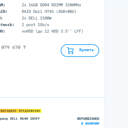
AM:
2x 16GB DDR4 RDIMM 3200MHz
AID:
RAID Dell H745 (4GB+BBU)
П:
2x DELL 1100W
etwork:
2 port 1Gb/s
DD:
noHDD (до 12 HDD 3.5'' LFF)
 079 670 ₸
Купить
 ВЫГОДНОЕ ПРЕДЛОЖЕНИЕ
ервер DELL R640 10SFF
REFURBISHED
В НАЛИЧИИ