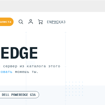
EN
РУС
ҚАЗ
алиста
REDGE
й сервер из каталога этого
ровать
можешь ты.
 DELL POWEREDGE G16