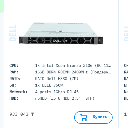
CPU:
1x Intel Xeon Bronze 3106 (8C 11M Cache 1.70 GHz)
C
RAM:
16GB DDR4 RDIMM 2400MHz (Поддержка до 3Тб максимально, 24 DIMM портов)
R
RAID:
RAID Dell H330 (ZM)
R
БП:
1x DELL 750W
Б
Network:
4 ports 1Gb/s RJ-45
N
HDD:
noHDD (до 8 HDD 2.5'' SFF)
H
933 043 ₸
1
Купить