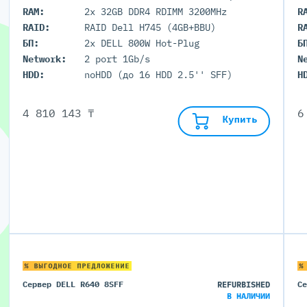
RAM:
2x 32GB DDR4 RDIMM 3200MHz
R
RAID:
RAID Dell H745 (4GB+BBU)
R
БП:
2x DELL 800W Hot-Plug
Б
Network:
2 port 1Gb/s
N
HDD:
noHDD (до 16 HDD 2.5'' SFF)
H
4 810 143 ₸
6
Купить
% ВЫГОДНОЕ ПРЕДЛОЖЕНИЕ
%
Сервер DELL R640 8SFF
REFURBISHED
С
В НАЛИЧИИ