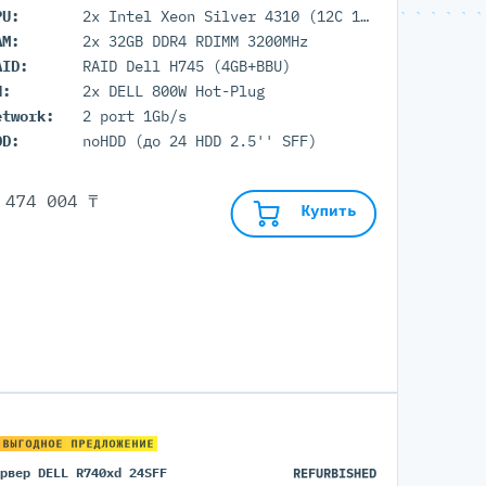
PU:
2x Intel Xeon Silver 4310 (12C 18M Cache 2.1 GHz)
AM:
2x 32GB DDR4 RDIMM 3200MHz
AID:
RAID Dell H745 (4GB+BBU)
П:
2x DELL 800W Hot-Plug
etwork:
2 port 1Gb/s
DD:
noHDD (до 24 HDD 2.5'' SFF)
 474 004 ₸
Купить
 ВЫГОДНОЕ ПРЕДЛОЖЕНИЕ
ервер DELL R740xd 24SFF
REFURBISHED