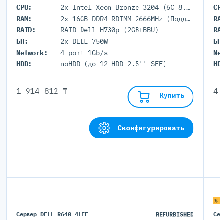
CPU:
2x Intel Xeon Bronze 3204 (6C 8.25M Cache 1.90 GHz)
C
RAM:
2x 16GB DDR4 RDIMM 2666MHz (Поддержка до 3072GB максимально, 24 DIMM портов)
R
RAID:
RAID Dell H730p (2GB+BBU)
R
БП:
2x DELL 750W
Б
Network:
4 port 1Gb/s
N
HDD:
noHDD (до 12 HDD 2.5'' SFF)
H
1 914 812 ₸
4
Купить
Сконфигурировать
%
Сервер DELL R640 4LFF
REFURBISHED
С