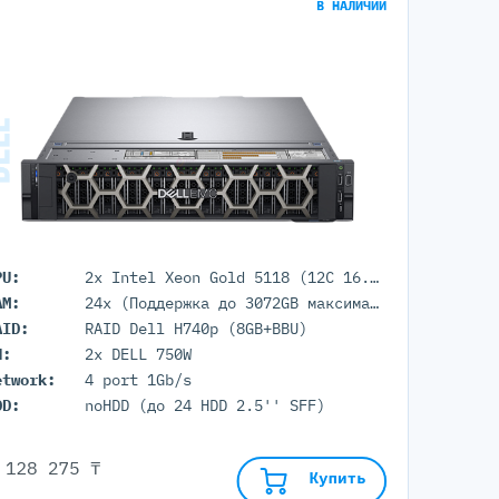
В НАЛИЧИИ
PU:
2x Intel Xeon Gold 5118 (12C 16.5M Cache 2.30 GHz)
AM:
24x (Поддержка до 3072GB максимально, 24 DIMM портов)
AID:
RAID Dell H740p (8GB+BBU)
П:
2x DELL 750W
etwork:
4 port 1Gb/s
DD:
noHDD (до 24 HDD 2.5'' SFF)
 128 275 ₸
Купить