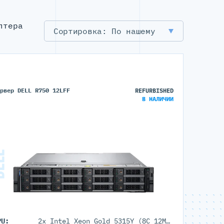
лтера
По нашему
ервер DELL R750 12LFF
REFURBISHED
В НАЛИЧИИ
PU:
2x Intel Xeon Gold 5315Y (8C 12M Cache 3.2GHz)