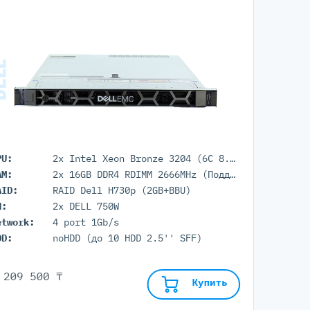
PU:
2x Intel Xeon Bronze 3204 (6C 8.25M Cache 1.90 GHz)
AM:
2x 16GB DDR4 RDIMM 2666MHz (Поддержка до 3Тб максимально, 24 DIMM портов)
AID:
RAID Dell H730p (2GB+BBU)
П:
2x DELL 750W
etwork:
4 port 1Gb/s
DD:
noHDD (до 10 HDD 2.5'' SFF)
 209 500 ₸
Купить