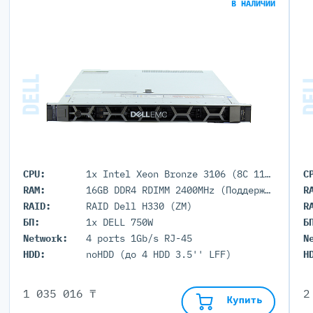
В НАЛИЧИИ
CPU:
1x Intel Xeon Bronze 3106 (8C 11M Cache 1.70 GHz)
C
RAM:
16GB DDR4 RDIMM 2400MHz (Поддержка до 3Тб максимально, 24 DIMM портов)
R
RAID:
RAID Dell H330 (ZM)
R
БП:
1x DELL 750W
Б
Network:
4 ports 1Gb/s RJ-45
N
HDD:
noHDD (до 4 HDD 3.5'' LFF)
H
1 035 016 ₸
2
Купить