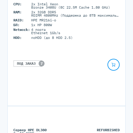
CPU:
2x Intel Xeon
Bronze 3408U (8C 22.5M Cache 1.80 GHz)
RAM:
2x 32GB DDR5
RDIMM 4800MHz (Поддержка до 8TB максимально, 32 DIMM портов)
RAID:
HPE MR216i-o
БП:
1x HP 800W
Network:
4 порта
Ethernet 1Gb/s
HDD:
noHDD (до 8 HDD 2.5)
?
ПОД ЗАКАЗ
Сервер HPE DL380
REFURBISHED