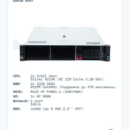
Gen10 8SFF
CPU:
2x Intel Xeon
Silver 4215R (8C 11M Cache 3.20 GHz)
RAM:
4x 32GB DDR4
RDIMM 2666MHz (Поддержка до 3TB максимально, 24 DIMM портов)
RAID:
RAID HP P408i-a (2GB+FBWC)
БП:
2x HP 800W
Network:
2 port
1Gb/s
HDD:
noHDD (до 8 HDD 2.5'' SFF)