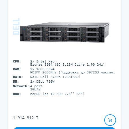
CPU:
2x Intel Xeon
Bronze 3204 (6C 8.25M Cache 1.90 GHz)
RAM:
2x 16GB DDR4
RDIMM 2666MHz (Поддержка до 3072GB максимально, 24 DIMM портов)
RAID:
RAID Dell H730p (2GB+BBU)
БП:
2x DELL 750W
Network:
4 port
1Gb/s
HDD:
noHDD (до 12 HDD 2.5'' SFF)
1 914 812 ₸