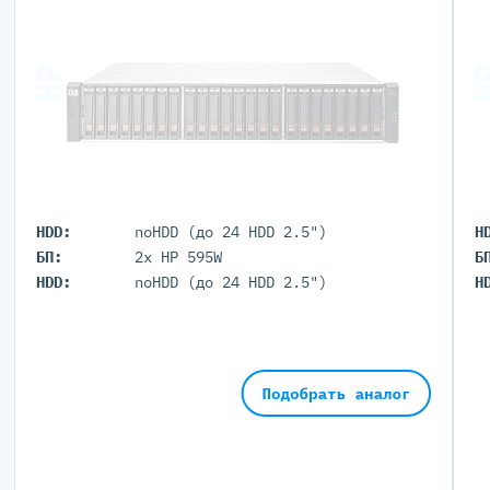
HDD:
noHDD (до 24 HDD 2.5")
H
БП:
2x HP 595W
Б
HDD:
noHDD (до 24 HDD 2.5")
H
Подобрать аналог