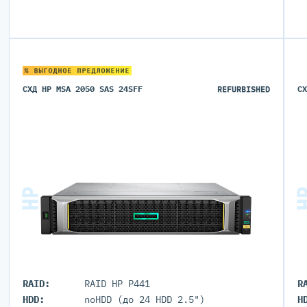
% ВЫГОДНОЕ ПРЕДЛОЖЕНИЕ
СХД HP MSA 2050 SAS 24SFF
REFURBISHED
С
RAID:
RAID HP P441
R
HDD:
noHDD (до 24 HDD 2.5")
H