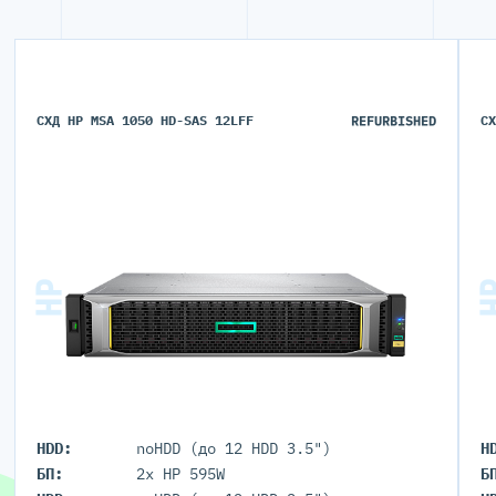
СХД HP MSA 1050 HD-SAS 12LFF
REFURBISHED
С
HDD:
noHDD (до 12 HDD 3.5")
H
БП:
2x HP 595W
Б