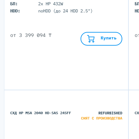
БП:
2x HP 432W
Б
HDD:
noHDD (до 24 HDD 2.5")
H
от
3 399 094 ₸
Купить
СХД HP MSA 2040 HD-SAS 24SFF
REFURBISHED
С
СНЯТ С ПРОИЗВОДСТВА