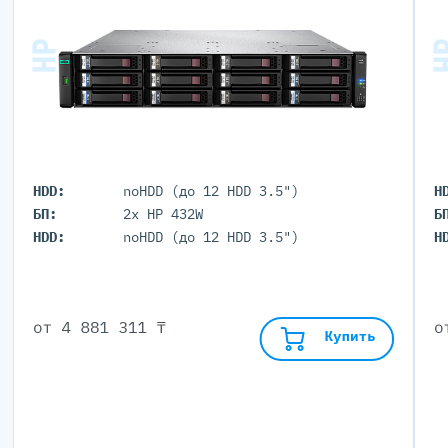
HDD:
noHDD (до 12 HDD 3.5")
H
БП:
2x HP 432W
Б
HDD:
noHDD (до 12 HDD 3.5")
H
от
4 881 311 ₸
Купить