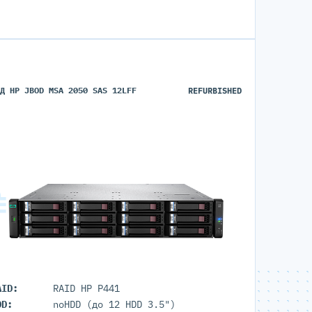
ХД HP JBOD MSA 2050 SAS 12LFF
REFURBISHED
AID:
RAID HP P441
DD:
noHDD (до 12 HDD 3.5")