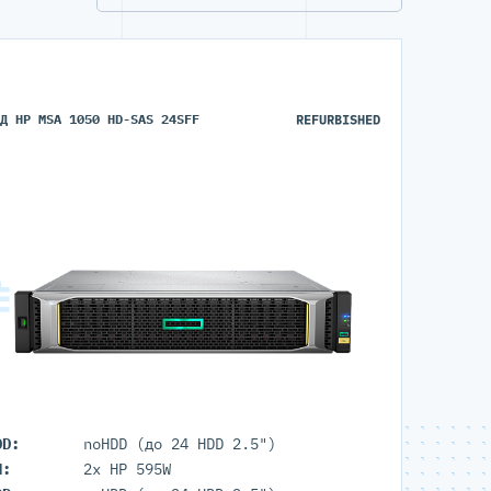
ХД HP MSA 1050 HD-SAS 24SFF
REFURBISHED
DD:
noHDD (до 24 HDD 2.5")
П:
2x HP 595W