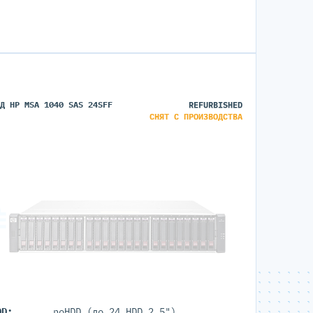
ХД HP MSA 1040 SAS 24SFF
REFURBISHED
СНЯТ С ПРОИЗВОДСТВА
DD:
noHDD (до 24 HDD 2.5")