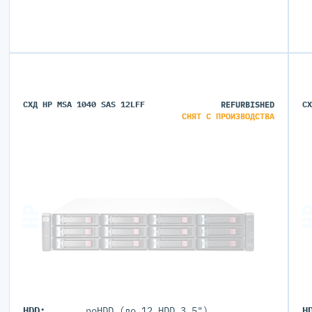
СХД HP MSA 1040 SAS 12LFF
REFURBISHED
С
СНЯТ С ПРОИЗВОДСТВА
HDD:
noHDD (до 12 HDD 3.5")
H