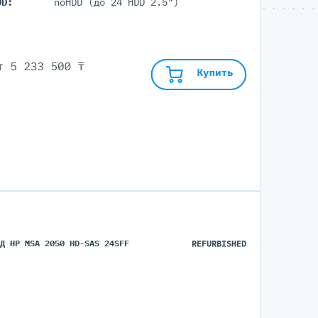
DD:
noHDD (до 24 HDD 2.5")
от
5 233 500 ₸
Купить
ХД HP MSA 2050 HD-SAS 24SFF
REFURBISHED