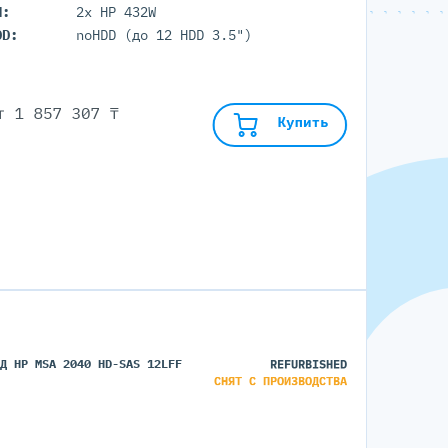
П:
2x HP 432W
DD:
noHDD (до 12 HDD 3.5")
от
1 857 307 ₸
Купить
ХД HP MSA 2040 HD-SAS 12LFF
REFURBISHED
СНЯТ С ПРОИЗВОДСТВА