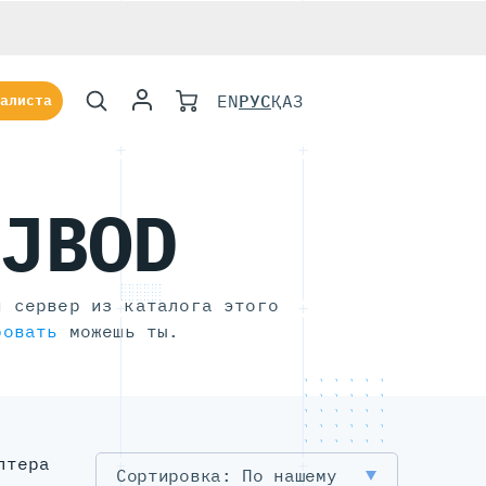
EN
РУС
ҚАЗ
алиста
 JBOD
й сервер из каталога этого
ровать
можешь ты.
лтера
По нашему