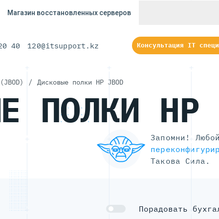
Магазин восстановленных серверов
20 40
120@itsupport.kz
Консультация IT специ
(JBOD)
/
Дисковые полки HP JBOD
ЫЕ ПОЛКИ HP
Запомни! Любо
переконфигури
Такова Сила.
Порадовать бухга