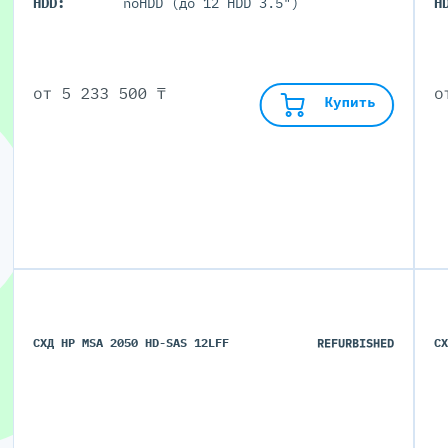
HDD:
noHDD (до 12 HDD 3.5")
H
от
5 233 500 ₸
Купить
СХД HP MSA 2050 HD-SAS 12LFF
REFURBISHED
С