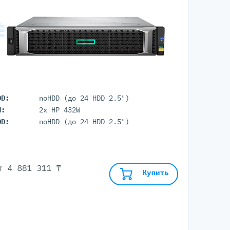
DD:
noHDD (до 24 HDD 2.5")
П:
2x HP 432W
DD:
noHDD (до 24 HDD 2.5")
от
4 881 311 ₸
Купить