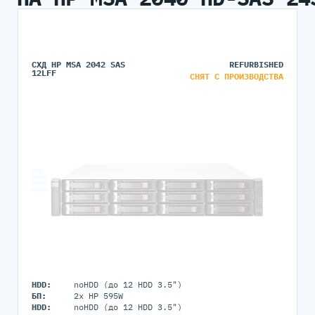
СХД HP MSA 2042 SAS
REFURBISHED
12LFF
СНЯТ С ПРОИЗВОДСТВА
HDD:
noHDD (до 12 HDD 3.5")
БП:
2x HP 595W
HDD:
noHDD (до 12 HDD 3.5")