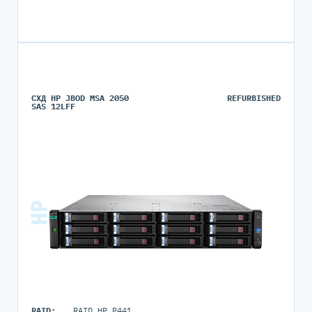
СХД HP JBOD MSA 2050
REFURBISHED
SAS 12LFF
RAID:
RAID HP P441