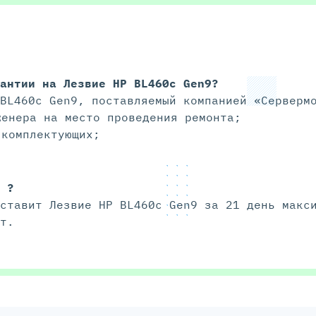
рантии на
Лезвие HP BL460c Gen9
?
 BL460c Gen9, поставляемый компанией «Серверм
женера на место проведения ремонта;
 комплектующих;
и ?
оставит Лезвие HP BL460c Gen9 за 21 день макс
ет.