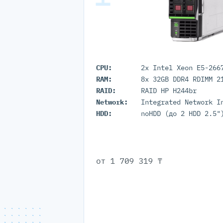
CPU:
RAM:
8x 32GB DDR4 RDIMM 2
RAID:
RAID HP H244br
Network:
HDD:
noHDD (до 2 HDD 2.5"
от
1 709 319 ₸