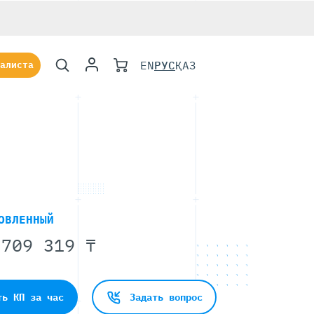
EN
РУС
ҚАЗ
алиста
9
ОВЛЕННЫЙ
709 319 ₸
ть КП за час
Задать вопрос