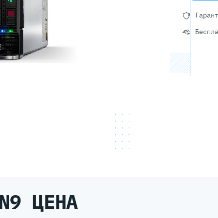
Гаран
Беспл
N9 ЦЕНА