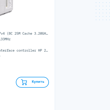
2x Intel Xeon E5-2667v4 (8C 25M Cache 3.20GHz)
133MHz
Integrated Network Interface controller HP 2 port 10Gb SFP+
)
Купить