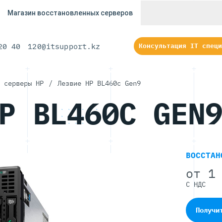
Магазин восстановленных серверов
20 40
120@itsupport.kz
Консультация IT специ
 серверы HP
/
Лезвие HP BL460c Gen9
P BL460C GEN
ВОССТАН
от
1 
С НДС
Получи