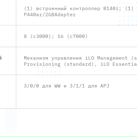
(1) встроенный контроллер B140i; (1) 
P440ar/2GBAdapter
8 (c3000); 16 (c7000)
й
Механизм управления iLO Management (s
Provisioning (standard), iLO Essentia
3/0/0 для WW и 3/1/1 для APJ