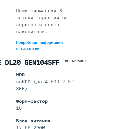
Наша фирменная 5-
летняя гарантия на
серверы и новые
накопители.
Подробная информация
о гарантии
E DL20 GEN104SFF
REFURBISHED
HDD
noHDD (до 4 HDD 2.5''
SFF)
Форм-фактор
1U
Блок питания
1x HP 290W