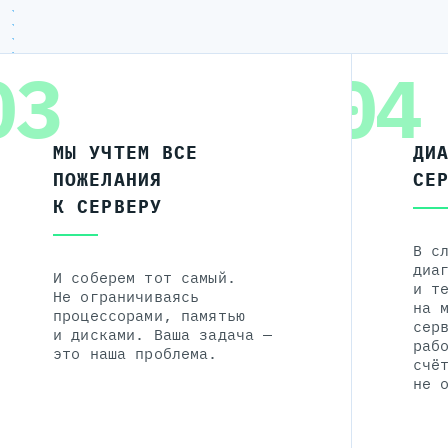
03
04
МЫ УЧТЕМ ВСЕ
ДИ
ПОЖЕЛАНИЯ
СЕ
К СЕРВЕРУ
В с
диа
И соберем тот самый.
и т
Не ограничиваясь
на 
процессорами, памятью
сер
и дисками. Ваша задача —
раб
это наша проблема.
счё
не 