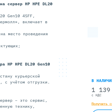
 на
сервер HP HPE DL20
20 Gen10 4SFF,
ермолл», включает в
 на место проведения
ектующих;
ра HP HPE DL20 Gen10
стану курьерской
В НАЛИЧИ
, с учётом отгрузки.
1 139
с НДС
ервер – это сервис,
Получить с
енную технику,