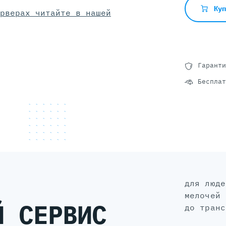
Ку
рверах читайте в нашей
Гаранти
Бесплат
для людей, а не для галочки: без
мелочей 
Й СЕРВИС
до транс