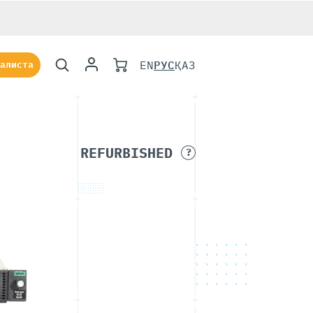
EN
РУС
ҚАЗ
алиста
REFURBISHED
?