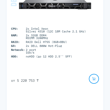
CPU:
2x Intel Xeon
Silver 4310 (12C 18M Cache 2.1 GHz)
RAM:
2x 32GB DDR4
RDIMM 3200MHz
RAID:
RAID Dell H755 (8GB+BBU)
БП:
2x DELL 800W Hot-Plug
Network:
2 port
1Gb/s
HDD:
noHDD (до 12 HDD 2.5'' SFF)
от
5 220 753 ₸