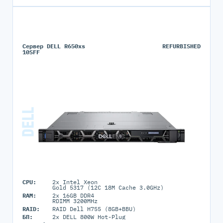
Сервер DELL R650xs
REFURBISHED
10SFF
CPU:
2x Intel Xeon
Gold 5317 (12C 18M Cache 3.0GHz)
RAM:
2x 16GB DDR4
RDIMM 3200MHz
RAID:
RAID Dell H755 (8GB+BBU)
БП:
2x DELL 800W Hot-Plug