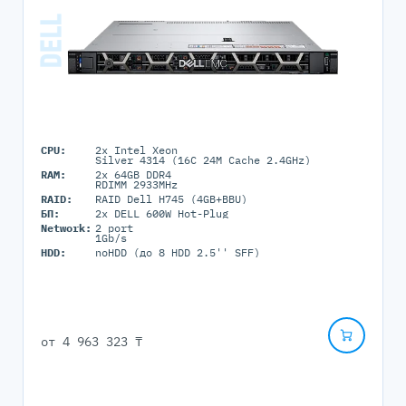
CPU:
2x Intel Xeon
Silver 4314 (16C 24M Cache 2.4GHz)
RAM:
2x 64GB DDR4
RDIMM 2933MHz
RAID:
RAID Dell H745 (4GB+BBU)
БП:
2x DELL 600W Hot-Plug
Network:
2 port
1Gb/s
HDD:
noHDD (до 8 HDD 2.5'' SFF)
от
4 963 323 ₸