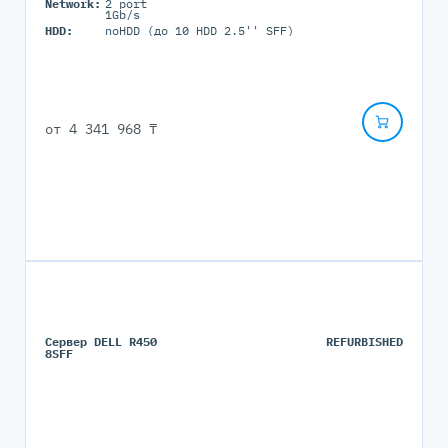
Network:
2 port
1Gb/s
HDD:
noHDD (до 10 HDD 2.5'' SFF)
от
4 341 968 ₸
Сервер DELL R450
REFURBISHED
8SFF