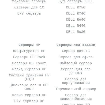
Файловые серверы
Б/У серверы DELL
Серверы для 1С
DELL R750
Б/У серверы
DELL R740
DELL R640
DELL R440
DELL R630
Серверы HP
Серверы под задачи
Конфигуратор HP
Сервер для 1С
Серверы HP Rack
Сервер для офиса
Серверы HP Tower
Файловый сервер
Блейд серверы HP
Сервер для баз
данных
Системы хранения HP
(СХД)
Сервер для
виртуализации
Дисковые полки HP
JBOD
Терминальный сервер
Новые серверы HP
Сервер для
видеонаблюдения
Б/У серверы HP
Сервер для 3D