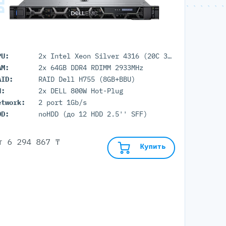
PU:
2x Intel Xeon Silver 4316 (20C 30M Cache 2.3GHz)
AM:
2x 64GB DDR4 RDIMM 2933MHz
AID:
RAID Dell H755 (8GB+BBU)
П:
2x DELL 800W Hot-Plug
etwork:
2 port 1Gb/s
DD:
noHDD (до 12 HDD 2.5'' SFF)
от
6 294 867 ₸
Купить