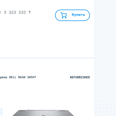
от
3 323 532 ₸
Купить
ервер DELL R650 10SFF
REFURBISHED