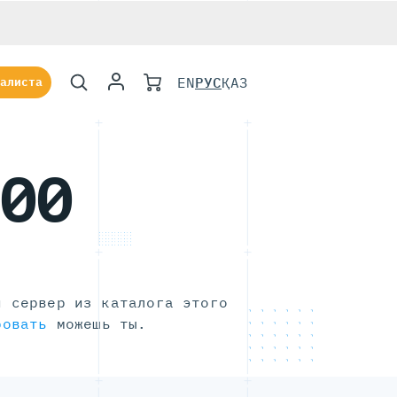
EN
РУС
ҚАЗ
алиста
100
й сервер из каталога этого
ровать
можешь ты.