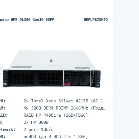
ервер HPE DL380 Gen10 8SFF
REFURBISHED
PU:
2x Intel Xeon Silver 4215R (8C 11M Cache 3.20 GHz)
AM:
4x 32GB DDR4 RDIMM 2666MHz (Поддержка до 3TB максимально, 24 DIMM портов)
AID:
RAID HP P408i-a (2GB+FBWC)
П:
2x HP 800W
etwork:
2 port 1Gb/s
DD:
noHDD (до 8 HDD 2.5'' SFF)