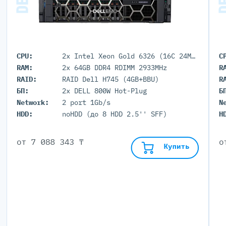
CPU:
2x Intel Xeon Gold 6326 (16C 24M Cache 2.9GHz)
C
RAM:
2x 64GB DDR4 RDIMM 2933MHz
R
RAID:
RAID Dell H745 (4GB+BBU)
R
БП:
2x DELL 800W Hot-Plug
Б
Network:
2 port 1Gb/s
N
HDD:
noHDD (до 8 HDD 2.5'' SFF)
H
от
7 088 343 ₸
Купить