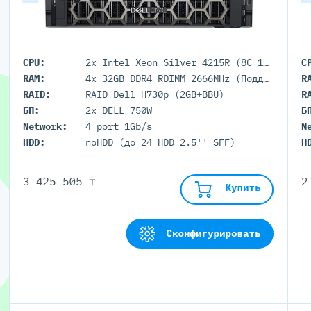
CPU:
2x Intel Xeon Silver 4215R (8C 11M Cache 3.20 GHz)
C
RAM:
4x 32GB DDR4 RDIMM 2666MHz (Поддержка до 3072GB максимально, 24 DIMM портов)
R
RAID:
RAID Dell H730p (2GB+BBU)
R
БП:
2x DELL 750W
Б
Network:
4 port 1Gb/s
N
HDD:
noHDD (до 24 HDD 2.5'' SFF)
H
3 425 505 ₸
2
Купить
Сконфигурировать