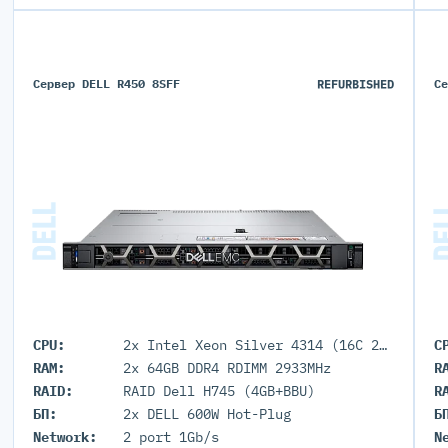
Сервер DELL R450 8SFF
REFURBISHED
С
CPU:
2x Intel Xeon Silver 4314 (16C 24M Cache 2.4GHz)
C
RAM:
2x 64GB DDR4 RDIMM 2933MHz
R
RAID:
RAID Dell H745 (4GB+BBU)
R
БП:
2x DELL 600W Hot-Plug
Б
Network:
2 port 1Gb/s
N