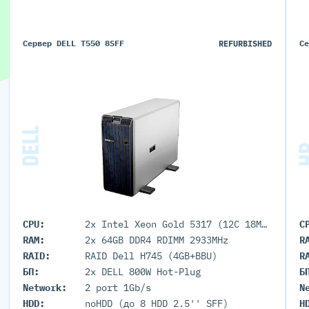
Сервер DELL T550 8SFF
REFURBISHED
С
CPU:
2x Intel Xeon Gold 5317 (12C 18M Cache 3.0GHz)
C
RAM:
2x 64GB DDR4 RDIMM 2933MHz
R
RAID:
RAID Dell H745 (4GB+BBU)
R
БП:
2x DELL 800W Hot-Plug
Б
Network:
2 port 1Gb/s
N
HDD:
noHDD (до 8 HDD 2.5'' SFF)
H