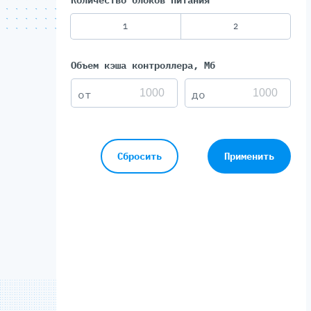
Количество блоков питания
1
2
Объем кэша контроллера, Мб
Сбросить
Применить