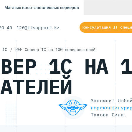
Магазин восстановленных серверов
20 40
120@itsupport.kz
Консультация IT специ
 1С
/
REF Сервер 1С на 100 пользователей
РВЕР 1С НА 
ВАТЕЛЕЙ
Запомни! Любо
переконфигури
Такова Сила.