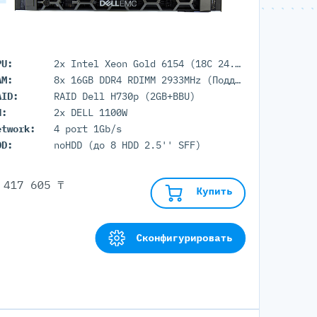
PU:
2x Intel Xeon Gold 6154 (18C 24.75M Cache 3.00 GHz)
AM:
8x 16GB DDR4 RDIMM 2933MHz (Поддержка до 3Тб максимально, 24 DIMM портов)
AID:
RAID Dell H730p (2GB+BBU)
П:
2x DELL 1100W
etwork:
4 port 1Gb/s
DD:
noHDD (до 8 HDD 2.5'' SFF)
 417 605 ₸
Купить
Сконфигурировать