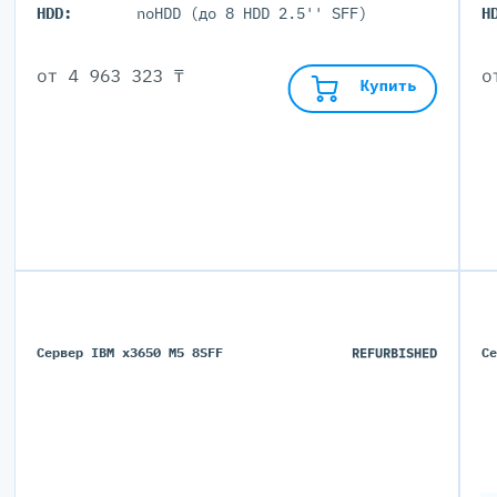
HDD:
noHDD (до 8 HDD 2.5'' SFF)
H
от
4 963 323 ₸
Купить
Сервер IBM x3650 M5 8SFF
REFURBISHED
С