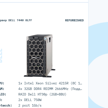
ервер DELL T440 8LFF
REFURBISHED
PU:
1x Intel Xeon Silver 4215R (8C 11M Cache 3.20 GHz)
AM:
4x 32GB DDR4 RDIMM 2666MHz (Поддержка до 1Tb максимально, 16 RDIMM портов)
AID:
RAID Dell H730p (2GB+BBU)
П:
2x DELL 750W
etwork:
2 port 1Gb/s