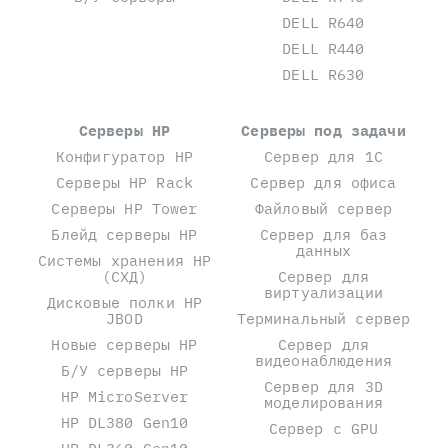
DELL R640
DELL R440
DELL R630
Серверы HP
Серверы под задачи
Конфигуратор HP
Сервер для 1С
Серверы HP Rack
Сервер для офиса
Серверы HP Tower
Файловый сервер
Блейд серверы HP
Сервер для баз
данных
Системы хранения HP
(СХД)
Сервер для
виртуализации
Дисковые полки HP
JBOD
Терминальный сервер
Новые серверы HP
Сервер для
видеонаблюдения
Б/У серверы HP
Сервер для 3D
HP MicroServer
моделирования
HP DL380 Gen10
Сервер с GPU