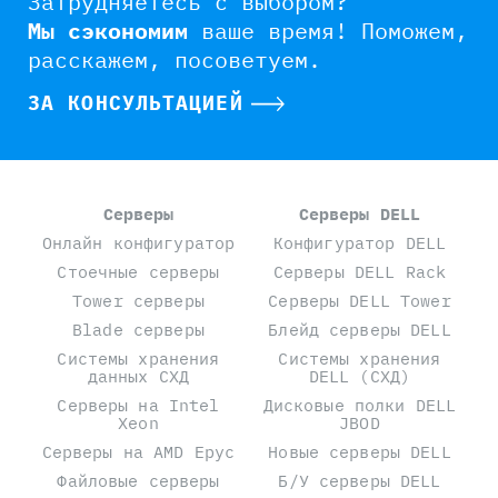
Затрудняетесь с выбором?
Мы сэкономим
ваше время!
Поможем,
расскажем, посоветуем.
ЗА КОНСУЛЬТАЦИЕЙ
Серверы
Серверы DELL
Онлайн конфигуратор
Конфигуратор DELL
Стоечные серверы
Серверы DELL Rack
Tower серверы
Серверы DELL Tower
Blade серверы
Блейд серверы DELL
Системы хранения
Системы хранения
данных СХД
DELL (СХД)
Серверы на Intel
Дисковые полки DELL
Xeon
JBOD
Серверы на AMD Epyc
Новые серверы DELL
Файловые серверы
Б/У серверы DELL