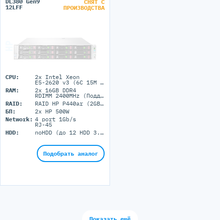
DL380 Gen9
СНЯТ С
12LFF
ПРОИЗВОДСТВА
CPU:
2x Intel Xeon
E5-2620 v3 (6C 15M Cache 2.40 GHz)
RAM:
2x 16GB DDR4
RDIMM 2400MHz (Поддержка до 3072GB максимально, 24 DIMM портов)
RAID:
RAID HP P440ar (2GB+FBWC)
БП:
2x HP 500W
Network:
4 port 1Gb/s
RJ-45
HDD:
noHDD (до 12 HDD 3.5'' LFF)
Подобрать аналог
Показать ещё