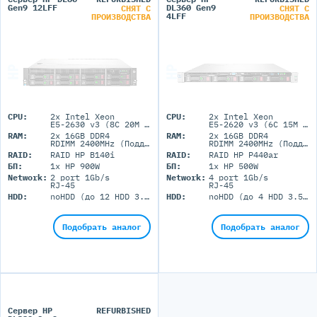
Gen9 12LFF
DL360 Gen9
СНЯТ С
СНЯТ С
4LFF
ПРОИЗВОДСТВА
ПРОИЗВОДСТВА
CPU:
2x Intel Xeon
CPU:
2x Intel Xeon
E5-2630 v3 (8C 20M Cache 2.40 GHz)
E5-2620 v3 (6C 15M Cache 2.40 GHz)
RAM:
2x 16GB DDR4
RAM:
2x 16GB DDR4
RDIMM 2400MHz (Поддержка до 64GB максимально, 4 UDIMM портов)
RDIMM 2400MHz (Поддержка до 3072GB максимально, 24 DIMM портов)
RAID:
RAID HP B140i
RAID:
RAID HP P440ar
БП:
1x HP 900W
БП:
1x HP 500W
Network:
2 port 1Gb/s
Network:
4 port 1Gb/s
RJ-45
RJ-45
HDD:
noHDD (до 12 HDD 3.5'' LFF)
HDD:
noHDD (до 4 HDD 3.5'' LFF)
Подобрать аналог
Подобрать аналог
Сервер HP
REFURBISHED