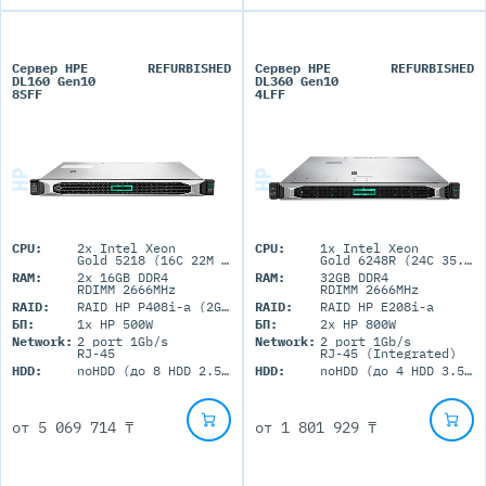
Сервер HPE
REFURBISHED
Сервер HPE
REFURBISHED
DL160 Gen10
DL360 Gen10
8SFF
4LFF
CPU:
2x Intel Xeon
CPU:
1x Intel Xeon
Gold 5218 (16C 22M Cache 2.30 GHz)
Gold 6248R (24C 35.75M Cache 3.00 GHz)
RAM:
2x 16GB DDR4
RAM:
32GB DDR4
RDIMM 2666MHz
RDIMM 2666MHz
RAID:
RAID HP P408i-a (2GB+FBWC)
RAID:
RAID HP E208i-a
БП:
1x HP 500W
БП:
2x HP 800W
Network:
2 port 1Gb/s
Network:
2 port 1Gb/s
RJ-45
RJ-45 (Integrated)
HDD:
noHDD (до 8 HDD 2.5'' SFF)
HDD:
noHDD (до 4 HDD 3.5'' LFF)
от
5 069 714 ₸
от
1 801 929 ₸