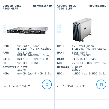
Сервер DELL
REFURBISHED
Сервер DELL
REFURBISHED
R340 4LFF
T350 8LFF
CPU:
1x Intel Xeon
CPU:
1x Intel Xeon
E-2224 (4C 8M Cache 3.40 GHz)
E-2324G (4C 8M Cache 3.10 GHz)
RAM:
32GB DDR4
RAM:
32GB DDR4
UDIMM 2400MHz (Поддержка до 64GB максимально, 4 DIMM портов)
UDIMM 3200MHz
RAID:
RAID Dell H330 (ZM)
RAID:
RAID Dell H345
БП:
1x DELL 350W
БП:
2x DELL 600W Hot-Plug
Network:
2 port
Network:
2 port
1Gb/s
1Gb/s
HDD:
noHDD (до 4 HDD 3.5'' LFF)
HDD:
noHDD (до 8 HDD 3.5'' LFF)
от
1 784 524 ₸
от
1 950 128 ₸