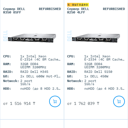
% ВЫГОДНО
Сервер DELL
REFURBISHED
Сервер DELL
REFURBISHED
R350 8SFF
R250 4LFF
CPU:
1x Intel Xeon
CPU:
1x Intel Xeon
E-2314 (4C 8M Cache 2.80 GHz)
E-2334 (4C 8M Cache 3.40 GHz)
RAM:
32GB DDR4
RAM:
32GB DDR4
UDIMM 3200MHz
UDIMM 3200MHz
RAID:
RAID Dell H345
RAID:
RAID Dell S150
БП:
2x DELL 600W Hot-Plug
БП:
1x DELL 450W
Network:
2 port
Network:
2 port
1Gb/s
1Gb/s
HDD:
noHDD (до 8 HDD 2.5'' SFF)
HDD:
noHDD (до 4 HDD 3.5'' LFF)
от
1 516 914 ₸
от
1 762 039 ₸