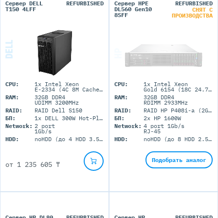
Сервер DELL
REFURBISHED
Сервер HPE
REFURBISHED
T150 4LFF
DL560 Gen10
СНЯТ С
8SFF
ПРОИЗВОДСТВА
CPU:
1x Intel Xeon
CPU:
1x Intel Xeon
E-2334 (4C 8M Cache 3.40 GHz)
Gold 6154 (18C 24.75M Cache 3.00 GHz)
RAM:
32GB DDR4
RAM:
32GB DDR4
UDIMM 3200MHz
RDIMM 2933MHz
RAID:
RAID Dell S150
RAID:
RAID HP P408i-a (2GB+FBWC)
БП:
1x DELL 300W Hot-Plug
БП:
2x HP 1600W
Network:
2 port
Network:
4 port 1Gb/s
1Gb/s
RJ-45
HDD:
noHDD (до 4 HDD 3.5'' LFF)
HDD:
noHDD (до 8 HDD 2.5'' SFF)
Подобрать аналог
от
1 235 605 ₸
Сервер HP DL80
REFURBISHED
Сервер HP
REFURBISHED