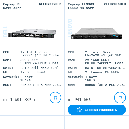
Сервер DELL
REFURBISHED
Сервер LENOVO
REFURBISHED
R340 8SFF
x3550 M5 8SFF
CPU:
1x Intel Xeon
CPU:
2x Intel Xeon
E-2224 (4C 8M Cache 3.40 GHz)
E5-2620 v3 (6C 15M Cache 2.40 GHz)
RAM:
32GB DDR4
RAM:
2x 16GB DDR4
UDIMM 2400MHz (Поддержка до 64GB максимально, 4 DIMM портов)
RDIMM 2400MHz (Поддержка до 1536GB максимально, 24 DIMM портов)
RAID:
RAID Dell H330 (ZM)
RAID:
RAID IBM ServeRAID M5210
БП:
1x DELL 350W
БП:
2х Lenovo M5 550W
Network:
2 port
Network:
4 port
1Gb/s
1Gb/s
HDD:
noHDD (до 8 HDD 2.5'' SFF)
HDD:
noHDD (до 8 HDD 2.5'' SFF)
от
1 601 789 ₸
от
941 506 ₸
Сконфигурировать