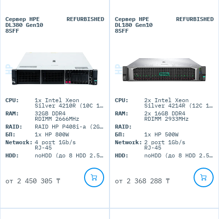
Сервер HPE
REFURBISHED
Сервер HPE
REFURBISHED
DL380 Gen10
DL180 Gen10
8SFF
8SFF
CPU:
1x Intel Xeon
CPU:
2x Intel Xeon
Silver 4210R (10C 13.75M Cache 2.40 GHz)
Silver 4214R (12C 16.5M Cache 2.40 GHz)
RAM:
32GB DDR4
RAM:
2x 16GB DDR4
RDIMM 2666MHz
RDIMM 2933MHz
RAID:
RAID HP P408i-a (2GB+FBWC)
RAID:
БП:
1x HP 800W
БП:
1x HP 500W
Network:
4 port 1Gb/s
Network:
2 port 1Gb/s
RJ-45
RJ-45
HDD:
noHDD (до 8 HDD 2.5'' SFF)
HDD:
noHDD (до 8 HDD 2.5'' SFF)
от
2 450 305 ₸
от
2 368 288 ₸