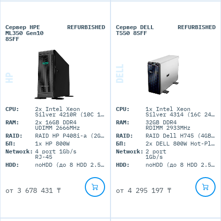
Сервер HPE
REFURBISHED
Сервер DELL
REFURBISHED
ML350 Gen10
T550 8SFF
8SFF
CPU:
2x Intel Xeon
CPU:
1x Intel Xeon
Silver 4210R (10C 13.75M Cache 2.40 GHz)
Silver 4314 (16C 24M Cache 2.4GHz)
RAM:
2x 16GB DDR4
RAM:
32GB DDR4
UDIMM 2666MHz
RDIMM 2933MHz
RAID:
RAID HP P408i-a (2GB+FBWC)
RAID:
RAID Dell H745 (4GB+BBU)
БП:
1x HP 800W
БП:
2x DELL 800W Hot-Plug
Network:
4 port 1Gb/s
Network:
2 port
RJ-45
1Gb/s
HDD:
noHDD (до 8 HDD 2.5'' SFF)
HDD:
noHDD (до 8 HDD 2.5'' SFF)
от
3 678 431 ₸
от
4 295 197 ₸