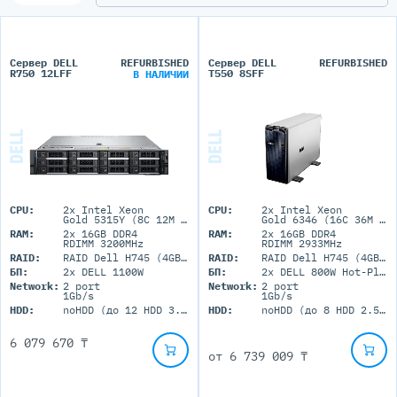
Сервер DELL
REFURBISHED
Сервер DELL
REFURBISHED
R750 12LFF
T550 8SFF
В НАЛИЧИИ
CPU:
2x Intel Xeon
CPU:
2x Intel Xeon
Gold 5315Y (8C 12M Cache 3.2GHz)
Gold 6346 (16C 36M Cache 3.10 GHz)
RAM:
2x 16GB DDR4
RAM:
2x 16GB DDR4
RDIMM 3200MHz
RDIMM 2933MHz
RAID:
RAID Dell H745 (4GB+BBU)
RAID:
RAID Dell H745 (4GB+BBU)
БП:
2x DELL 1100W
БП:
2x DELL 800W Hot-Plug
Network:
2 port
Network:
2 port
1Gb/s
1Gb/s
HDD:
noHDD (до 12 HDD 3.5'' LFF)
HDD:
noHDD (до 8 HDD 2.5'' SFF)
6 079 670 ₸
от
6 739 009 ₸