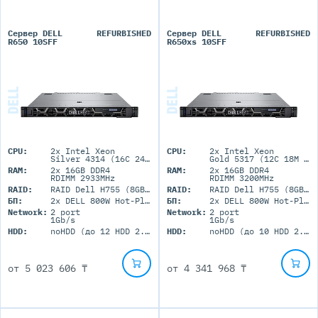
Сервер DELL
REFURBISHED
Сервер DELL
REFURBISHED
R650 10SFF
R650xs 10SFF
CPU:
2x Intel Xeon
CPU:
2x Intel Xeon
Silver 4314 (16C 24M Cache 2.4GHz)
Gold 5317 (12C 18M Cache 3.0GHz)
RAM:
2x 16GB DDR4
RAM:
2x 16GB DDR4
RDIMM 2933MHz
RDIMM 3200MHz
RAID:
RAID Dell H755 (8GB+BBU)
RAID:
RAID Dell H755 (8GB+BBU)
БП:
2x DELL 800W Hot-Plug
БП:
2x DELL 800W Hot-Plug
Network:
2 port
Network:
2 port
1Gb/s
1Gb/s
HDD:
noHDD (до 12 HDD 2.5'' SFF)
HDD:
noHDD (до 10 HDD 2.5'' SFF)
от
5 023 606 ₸
от
4 341 968 ₸