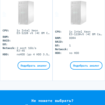
CPU:
1x Intel Xeon
CPU:
1x Intel Xeon
E3-1220 v5 (4C 8M Cache 3.00 GHz)
E3-1220v5 (4C 8M Cache 3.00GHz)
RAM:
RAM:
DDR4
RAID:
RAID:
БП:
БП:
1
Network:
2 port 1Gb/s
Network:
RJ-45
HDD:
no HDD
HDD:
noHDD (до 4 HDD 3.5'' LFF)
Подобрать аналог
Подобрать аналог
Не можете выбрать?