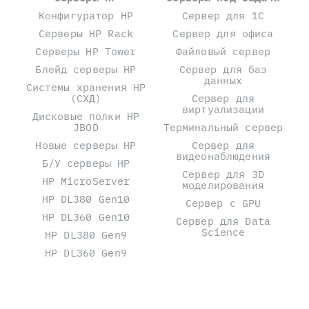
Конфигуратор HP
Сервер для 1С
Серверы HP Rack
Сервер для офиса
Серверы HP Tower
Файловый сервер
Блейд серверы HP
Сервер для баз
данных
Системы хранения HP
(СХД)
Сервер для
виртуализации
Дисковые полки HP
JBOD
Терминальный сервер
Новые серверы HP
Сервер для
видеонаблюдения
Б/У серверы HP
Сервер для 3D
HP MicroServer
моделирования
HP DL380 Gen10
Сервер с GPU
HP DL360 Gen10
Сервер для Data
Science
HP DL380 Gen9
HP DL360 Gen9