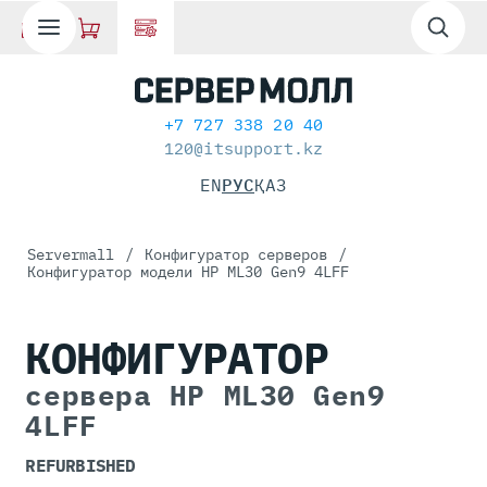
+7 727 338 20 40
120@itsupport.kz
EN
РУС
ҚАЗ
Servermall
/
Конфигуратор серверов
/
Конфигуратор модели HP ML30 Gen9 4LFF
КОНФИГУРАТОР
сервера HP ML30 Gen9
4LFF
REFURBISHED