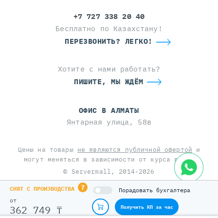
+7 727 338 20 40
Бесплатно по Казахстану!
ПЕРЕЗВОНИТЬ? ЛЕГКО!
Хотите с нами работать?
ПИШИТЕ, МЫ ЖДЁМ
ОФИС В АЛМАТЫ
Янтарная улица, 58в
Цены на товары
не являются публичной офертой
и
могут меняться в зависимости от курса валют
© Servermall, 2014-2026
Сделано в
Braind
?
СНЯТ С ПРОИЗВОДСТВА
Порадовать бухгалтера
от
This site is protected by reCAPTCHA and the Google
362 749 ₸
Получить КП за час
Privacy Policy
and
Terms of Service
apply.
с НДС