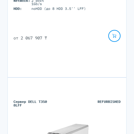
Network:
2 port
1Gb/s
HDD:
noHDD (до 8 HDD 3.5'' LFF)
от
2 067 907 ₸
Сервер DELL T350
REFURBISHED
8LFF