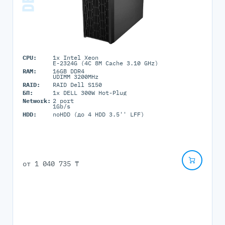
CPU:
1x Intel Xeon
E-2324G (4C 8M Cache 3.10 GHz)
RAM:
16GB DDR4
UDIMM 3200MHz
RAID:
RAID Dell S150
БП:
1x DELL 300W Hot-Plug
Network:
2 port
1Gb/s
HDD:
noHDD (до 4 HDD 3.5'' LFF)
от
1 040 735 ₸