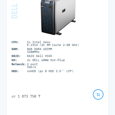
CPU:
1x Intel Xeon
E-2314 (4C 8M Cache 2.80 GHz)
RAM:
8GB DDR4 UDIMM
3200MHz
RAID:
RAID Dell H345
БП:
2x DELL 600W Hot-Plug
Network:
2 port
1Gb/s
HDD:
noHDD (до 8 HDD 3.5'' LFF)
от
1 873 750 ₸