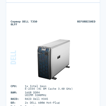
Сервер DELL T350
REFURBISHED
8LFF
CPU:
1x Intel Xeon
E-2334 (4C 8M Cache 3.40 GHz)
RAM:
16GB DDR4
UDIMM 3200MHz
RAID:
RAID Dell H345
БП:
2x DELL 600W Hot-Plug