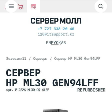
+7 727 338 20 40
120@itsupport.kz
EN
РУС
ҚАЗ
Servermall
/
Серверы
/
Сервер HP ML30 Gen94LFF
СЕРВЕР
HP ML30
GEN94LFF
арт. № 2226-ML30-G9-4LFF