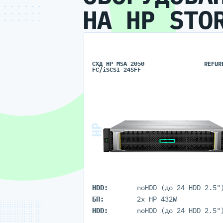
НА HP STO
СХД HP MSA 2050
REFUR
FC/iSCSI 24SFF
HDD:
noHDD (до 24 HDD 2.5"
БП:
2x HP 432W
HDD:
noHDD (до 24 HDD 2.5"