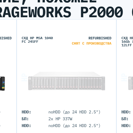
RAGEWORKS P2000 
BISHED
СХД HP MSA 1040
REFURBISHED
СХД H
FC 24SFF
16Gb 
СНЯТ С ПРОИЗВОДСТВА
12LFF
)
HDD:
noHDD (до 24 HDD 2.5")
HDD:
БП:
2x HP 337W
БП:
)
HDD:
noHDD (до 24 HDD 2.5")
HDD: