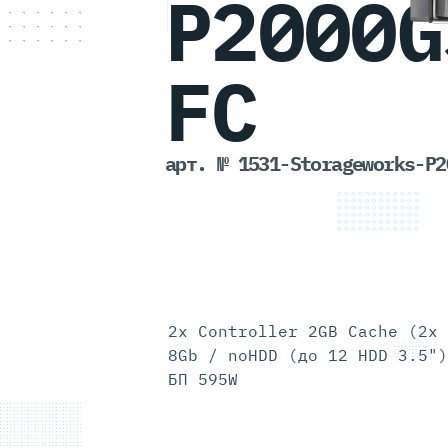
P2000G
FC
арт. № 1531-Storageworks-P2
2x Controller 2GB Cache (2x 
8Gb / noHDD (до 12 HDD 3.5")
БП 595W