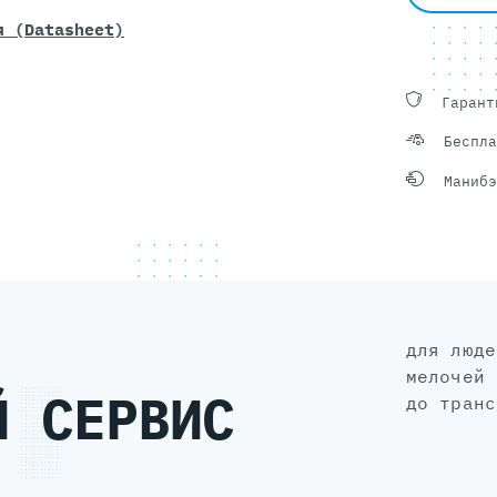
я (Datasheet)
Гарант
Беспла
Манибэ
для людей, а не для галочки: без
мелочей 
Й СЕРВИС
до транс