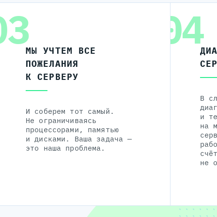
03
04
МЫ УЧТЕМ ВСЕ
ДИ
ПОЖЕЛАНИЯ
СЕ
К СЕРВЕРУ
В с
диа
И соберем тот самый.
и т
Не ограничиваясь
на 
процессорами, памятью
сер
и дисками. Ваша задача —
раб
это наша проблема.
счё
не 