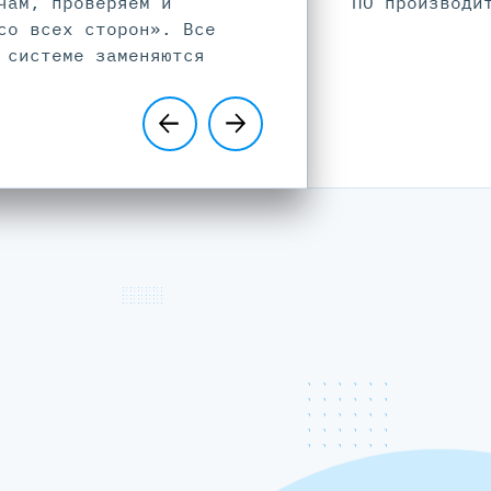
чам, проверяем и
ПО производи
со всех сторон». Все
 системе заменяются