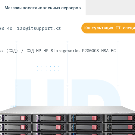
Магазин восстановленных серверов
20 40
120@itsupport.kz
Консультация IT специ
ых (СХД)
/
СХД HP HP Storageworks P2000G3 MSA FC
HP
HP
EWORKS