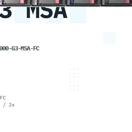
3 MSA
000-G3-MSA-FC
FC
 / 2x