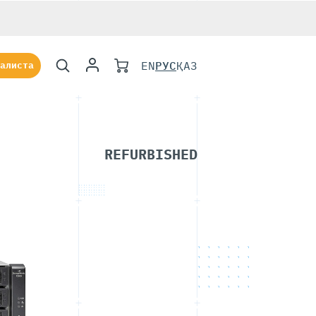
EN
РУС
ҚАЗ
алиста
REFURBISHED