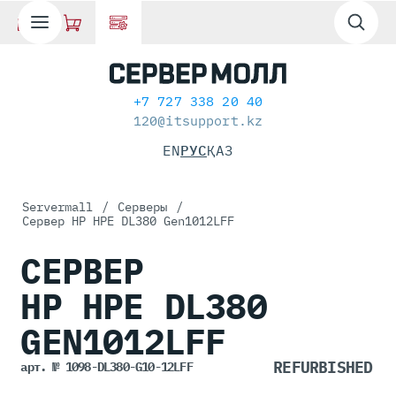
+7 727 338 20 40
120@itsupport.kz
EN
РУС
ҚАЗ
Servermall
/
Серверы
/
Сервер HP HPE DL380 Gen1012LFF
СЕРВЕР
HP HPE DL380
GEN1012LFF
арт. № 1098-DL380-G10-12LFF