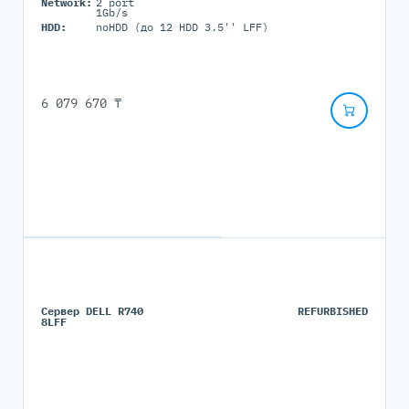
Network:
2 port
1Gb/s
HDD:
noHDD (до 12 HDD 3.5'' LFF)
6 079 670 ₸
Сервер DELL R740
REFURBISHED
8LFF