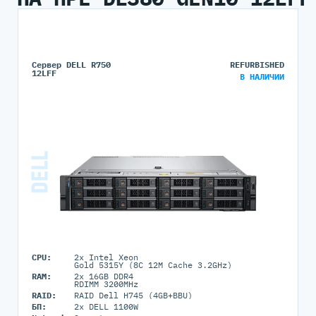
Сервер DELL R750
REFURBISHED
12LFF
В НАЛИЧИИ
CPU:
2x Intel Xeon
Gold 5315Y (8C 12M Cache 3.2GHz)
RAM:
2x 16GB DDR4
RDIMM 3200MHz
RAID:
RAID Dell H745 (4GB+BBU)
БП:
2x DELL 1100W