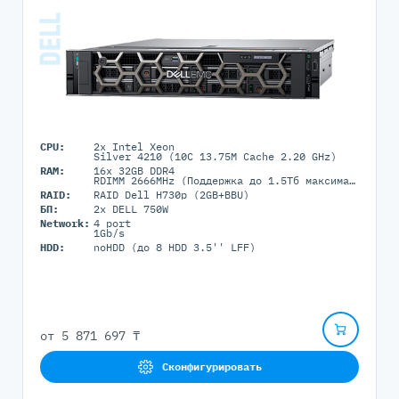
CPU:
2x Intel Xeon
Silver 4210 (10C 13.75M Cache 2.20 GHz)
RAM:
16x 32GB DDR4
RDIMM 2666MHz (Поддержка до 1.5Tб максимально, 24 DIMM портов)
RAID:
RAID Dell H730p (2GB+BBU)
БП:
2x DELL 750W
Network:
4 port
1Gb/s
HDD:
noHDD (до 8 HDD 3.5'' LFF)
от
5 871 697 ₸
Сконфигурировать