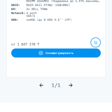
RDIMM 2666MHz (Поддержка до 1.5Tб максимально, 24 DIMM портов)
RAID:
RAID Dell H730p (2GB+BBU)
БП:
2x DELL 750W
Network:
4 port
1Gb/s
HDD:
noHDD (до 8 HDD 3.5'' LFF)
от
1 847 170 ₸
Сконфигурировать
1
/
1