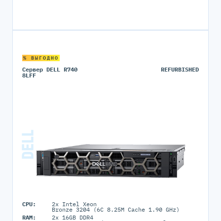
% ВЫГОДНО
Сервер DELL R740
REFURBISHED
8LFF
CPU:
2x Intel Xeon
Bronze 3204 (6C 8.25M Cache 1.90 GHz)
RAM:
2x 16GB DDR4