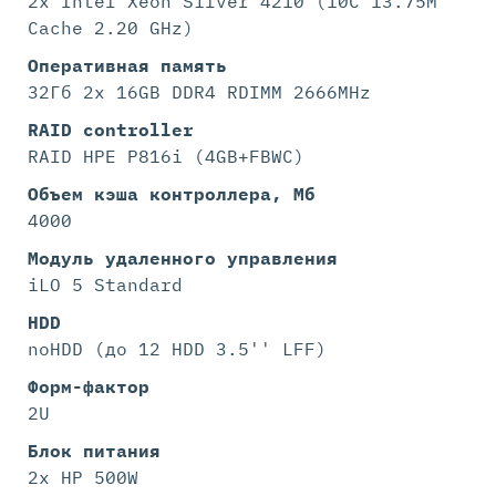
2x Intel Xeon Silver 4210 (10C 13.75M
Cache 2.20 GHz)
Оперативная память
32Гб 2x 16GB DDR4 RDIMM 2666MHz
RAID controller
RAID HPE P816i (4GB+FBWC)
Объем кэша контроллера, Мб
4000
Модуль удаленного управления
iLO 5 Standard
HDD
noHDD (до 12 HDD 3.5'' LFF)
Форм-фактор
2U
Блок питания
2x HP 500W