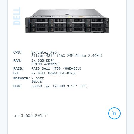
CPU:
2x Intel Xeon
Silver 4314 (16C 24M Cache 2.4GHz)
RAM:
2x 8GB DDR4
RDIMM 3200MHz
RAID:
RAID Dell H755 (8GB+BBU)
БП:
2x DELL 800W Hot-Plug
Network:
2 port
1Gb/s
HDD:
noHDD (до 12 HDD 3.5'' LFF)
от
3 606 201 ₸