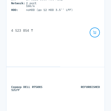
Network:
2 port
1Gb/s
HDD:
noHDD (до 12 HDD 3.5'' LFF)
4 523 854 ₸
Сервер DELL R750XS
REFURBISHED
12LFF