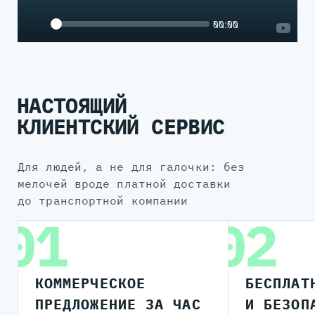
Seek
Current
00:00
time
Play
Toggle
Toggle
Mute
Fullsc
НАСТОЯЩИЙ
КЛИЕНТСКИЙ СЕРВИС
для людей, а не для галочки: без
мелочей вроде платной доставки
до транспортной компании
01
02
КОММЕРЧЕСКОЕ
БЕСПЛАТ
ПРЕДЛОЖЕНИЕ ЗА ЧАС
И БЕЗОП