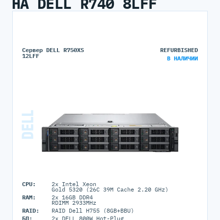
НА DELL R740 8LFF
Сервер DELL R750XS
REFURBISHED
12LFF
В НАЛИЧИИ
CPU:
2x Intel Xeon
Gold 5320 (26C 39M Cache 2.20 GHz)
RAM:
2x 16GB DDR4
RDIMM 2933MHz
RAID:
RAID Dell H755 (8GB+BBU)
БП:
2x DELL 800W Hot-Plug