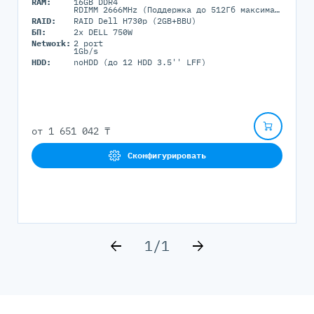
RAM:
16GB DDR4
RDIMM 2666MHz (Поддержка до 512Гб максимально, 16 DIMM портов)
RAID:
RAID Dell H730p (2GB+BBU)
БП:
2x DELL 750W
Network:
2 port
1Gb/s
HDD:
noHDD (до 12 HDD 3.5'' LFF)
от
1 651 042 ₸
Сконфигурировать
1
/
1