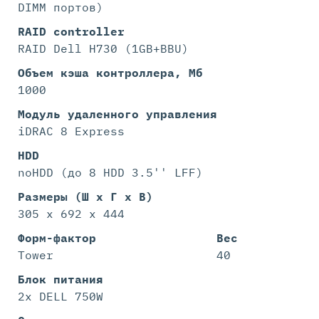
DIMM портов)
RAID controller
RAID Dell H730 (1GB+BBU)
Объем кэша контроллера, Мб
1000
Модуль удаленного управления
iDRAC 8 Express
HDD
noHDD (до 8 HDD 3.5'' LFF)
Размеры (Ш х Г х В)
305 x 692 x 444
Форм-фактор
Вес
Tower
40
Блок питания
2x DELL 750W