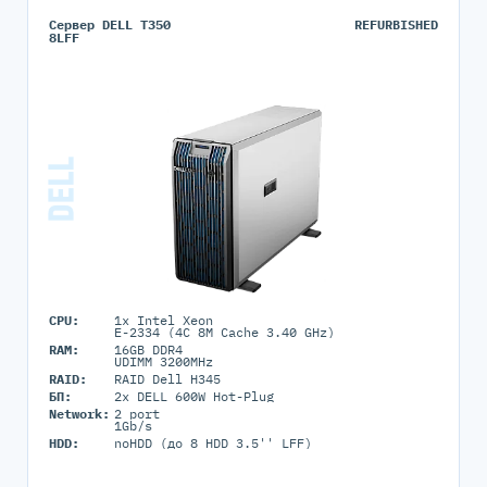
Сервер DELL T350
REFURBISHED
8LFF
CPU:
1x Intel Xeon
E-2334 (4C 8M Cache 3.40 GHz)
RAM:
16GB DDR4
UDIMM 3200MHz
RAID:
RAID Dell H345
БП:
2x DELL 600W Hot-Plug
Network:
2 port
1Gb/s
HDD:
noHDD (до 8 HDD 3.5'' LFF)