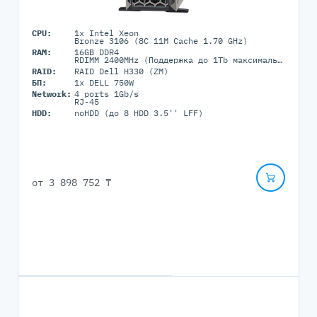
CPU:
1x Intel Xeon
Bronze 3106 (8C 11M Cache 1.70 GHz)
RAM:
16GB DDR4
RDIMM 2400MHz (Поддержка до 1Tb максимально, 16 RDIMM портов)
RAID:
RAID Dell H330 (ZM)
БП:
1x DELL 750W
Network:
4 ports 1Gb/s
RJ-45
HDD:
noHDD (до 8 HDD 3.5'' LFF)
от
3 898 752 ₸