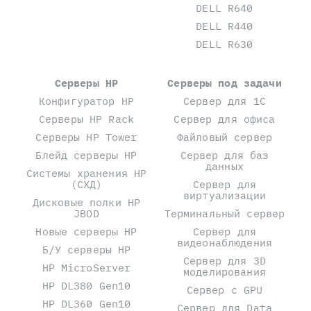
DELL R640
DELL R440
DELL R630
Серверы HP
Серверы под задачи
Конфигуратор HP
Сервер для 1С
Серверы HP Rack
Сервер для офиса
Серверы HP Tower
Файловый сервер
Блейд серверы HP
Сервер для баз
данных
Системы хранения HP
(СХД)
Сервер для
виртуализации
Дисковые полки HP
JBOD
Терминальный сервер
Новые серверы HP
Сервер для
видеонаблюдения
Б/У серверы HP
Сервер для 3D
HP MicroServer
моделирования
HP DL380 Gen10
Сервер с GPU
HP DL360 Gen10
Сервер для Data