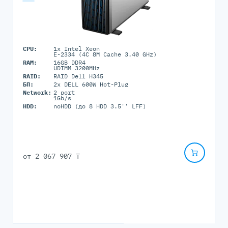
CPU:
1x Intel Xeon
E-2334 (4C 8M Cache 3.40 GHz)
RAM:
16GB DDR4
UDIMM 3200MHz
RAID:
RAID Dell H345
БП:
2x DELL 600W Hot-Plug
Network:
2 port
1Gb/s
HDD:
noHDD (до 8 HDD 3.5'' LFF)
от
2 067 907 ₸