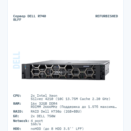
Сервер DELL R740
REFURBISHED
8LFF
CPU:
2x Intel Xeon
Silver 4210 (10C 13.75M Cache 2.20 GHz)
RAM:
16x 32GB DDR4
RDIMM 2666MHz (Поддержка до 1.5Tб максимально, 24 DIMM портов)
RAID:
RAID Dell H730p (2GB+BBU)
БП:
2x DELL 750W
Network:
4 port
1Gb/s
HDD:
noHDD (до 8 HDD 3.5'' LFF)