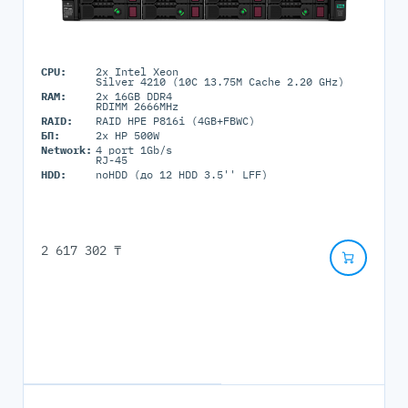
CPU:
2x Intel Xeon
Silver 4210 (10C 13.75M Cache 2.20 GHz)
RAM:
2x 16GB DDR4
RDIMM 2666MHz
RAID:
RAID HPE P816i (4GB+FBWC)
БП:
2x HP 500W
Network:
4 port 1Gb/s
RJ-45
HDD:
noHDD (до 12 HDD 3.5'' LFF)
2 617 302 ₸