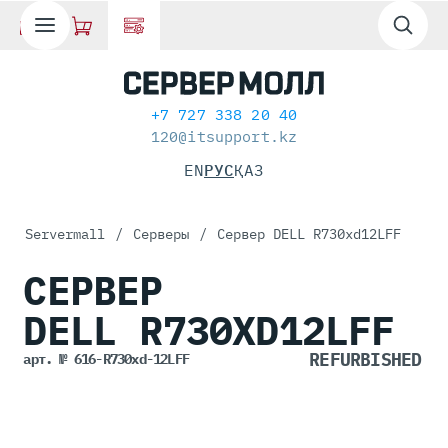
+7 727 338 20 40
120@itsupport.kz
EN
РУС
ҚАЗ
Servermall
/
Серверы
/
Сервер DELL R730xd12LFF
СЕРВЕР
DELL
R730XD12LFF
арт. № 616-R730xd-12LFF