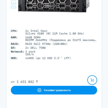
CPU:
2x Intel Xeon
Silver 4108 (8C 11M Cache 1.80 GHz)
RAM:
16GB DDR4
RDIMM 2666MHz (Поддержка до 512Гб максимально, 16 DIMM портов)
RAID:
RAID Dell H730p (2GB+BBU)
БП:
2x DELL 750W
Network:
2 port
1Gb/s
HDD:
noHDD (до 12 HDD 3.5'' LFF)
от
1 651 042 ₸
Сконфигурировать