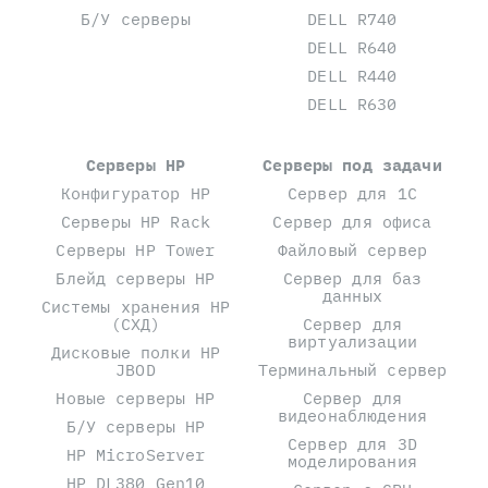
Б/У серверы
DELL R740
DELL R640
DELL R440
DELL R630
Серверы HP
Серверы под задачи
Конфигуратор HP
Сервер для 1С
Серверы HP Rack
Сервер для офиса
Серверы HP Tower
Файловый сервер
Блейд серверы HP
Сервер для баз
данных
Системы хранения HP
(СХД)
Сервер для
виртуализации
Дисковые полки HP
JBOD
Терминальный сервер
Новые серверы HP
Сервер для
видеонаблюдения
Б/У серверы HP
Сервер для 3D
HP MicroServer
моделирования
HP DL380 Gen10