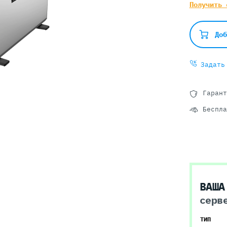
Получить 
Доб
Задать
Гарант
Беспла
ВАША
серв
ТИП