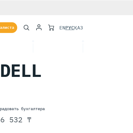
EN
РУС
ҚАЗ
алиста
 DELL
радовать бухгалтера
96 532 ₸