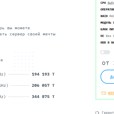
CPU
Выб
ОПЕРАТИ
RAID
RA
МОДУЛЬ 
рь вы можете
БЛОК ПИ
ать
сервер своей мечты
ОС
Без 
HDD 8 B
he
от
Hz)
194 193 ₸
Д
GHz)
206 057 ₸
ОТ
Hz)
344 875 ₸
Гарант