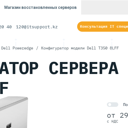
Магазин восстановленных серверов
20 40
120@itsupport.kz
Консультация IT специ
 Dell Poweredge
/
Конфигуратор модели Dell T350 8LFF
РАТОР
СЕРВЕРА
F
По
от
2
с НДС