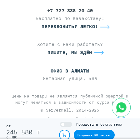
+7 727 338 20 40
Бесплатно по Казахстану!
ПЕРЕЗВОНИТЬ? ЛЕГКО!
Хотите с нами работать?
ПИШИТЕ, МЫ ЖДЁМ
ОФИС В АЛМАТЫ
Янтарная улица, 58в
Цены на товары
не являются публичной офертой
и
могут меняться в зависимости от курса валют
© Servermall, 2014-2026
Сделано в
Braind
Порадовать бухгалтера
от
This site is protected by reCAPTCHA and the Google
245 580 ₸
Privacy Policy
and
Terms of Service
apply.
Получить КП за час
с НДС