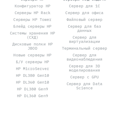
Конфигуратор HP
Сервер для 1С
Серверы HP Rack
Сервер для офиса
Серверы HP Tower
Файловый сервер
Блейд серверы HP
Сервер для баз
данных
Системы хранения HP
(СХД)
Сервер для
виртуализации
Дисковые полки HP
JBOD
Терминальный сервер
Новые серверы HP
Сервер для
видеонаблюдения
Б/У серверы HP
Сервер для 3D
HP MicroServer
моделирования
HP DL380 Gen10
Сервер с GPU
HP DL360 Gen10
Сервер для Data
Science
HP DL380 Gen9
HP DL360 Gen9