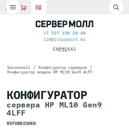
+7 727 338 20 40
120@itsupport.kz
EN
РУС
ҚАЗ
Servermall
/
Конфигуратор серверов
/
Конфигуратор модели HP ML10 Gen9 4LFF
КОНФИГУРАТОР
сервера HP ML10 Gen9
4LFF
REFURBISHED