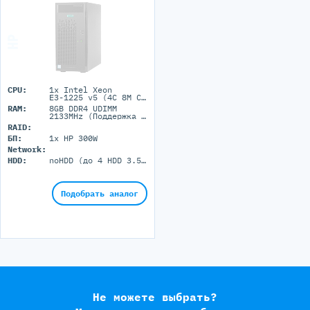
CPU:
1x Intel Xeon
E3-1225 v5 (4C 8M Cache 3.30 GHz)
RAM:
8GB DDR4 UDIMM
2133MHz (Поддержка до 64GB максимально, 4 DIMM порта)
RAID:
БП:
1x HP 300W
Network:
HDD:
noHDD (до 4 HDD 3.5'' LFF)
Подобрать аналог
Не можете выбрать?