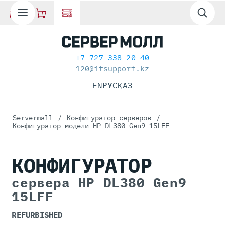
+7 727 338 20 40
120@itsupport.kz
EN
РУС
ҚАЗ
Servermall
/
Конфигуратор серверов
/
Конфигуратор модели HP DL380 Gen9 15LFF
КОНФИГУРАТОР
сервера HP DL380 Gen9
15LFF
REFURBISHED