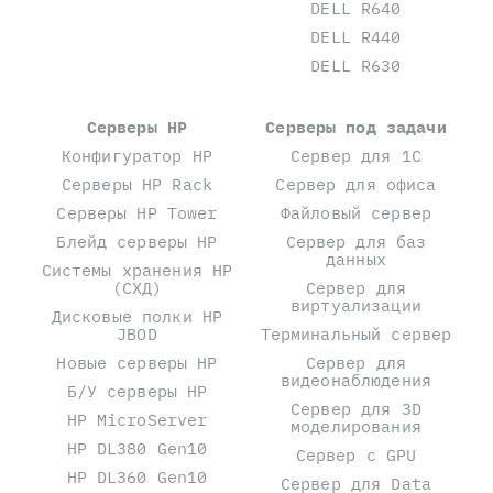
DELL R640
DELL R440
DELL R630
Серверы HP
Серверы под задачи
Конфигуратор HP
Сервер для 1С
Серверы HP Rack
Сервер для офиса
Серверы HP Tower
Файловый сервер
Блейд серверы HP
Сервер для баз
данных
Системы хранения HP
(СХД)
Сервер для
виртуализации
Дисковые полки HP
JBOD
Терминальный сервер
Новые серверы HP
Сервер для
видеонаблюдения
Б/У серверы HP
Сервер для 3D
HP MicroServer
моделирования
HP DL380 Gen10
Сервер с GPU
HP DL360 Gen10
Сервер для Data