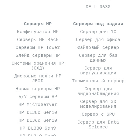
DELL R630
Серверы HP
Серверы под задачи
Конфигуратор HP
Сервер для 1С
Серверы HP Rack
Сервер для офиса
Серверы HP Tower
Файловый сервер
Блейд серверы HP
Сервер для баз
данных
Системы хранения HP
(СХД)
Сервер для
виртуализации
Дисковые полки HP
JBOD
Терминальный сервер
Новые серверы HP
Сервер для
видеонаблюдения
Б/У серверы HP
Сервер для 3D
HP MicroServer
моделирования
HP DL380 Gen10
Сервер с GPU
HP DL360 Gen10
Сервер для Data
Science
HP DL380 Gen9
HP DL360 Gen9