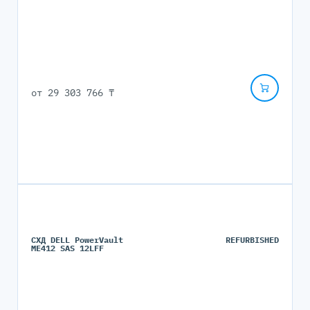
от
29 303 766 ₸
СХД DELL PowerVault
REFURBISHED
ME412 SAS 12LFF