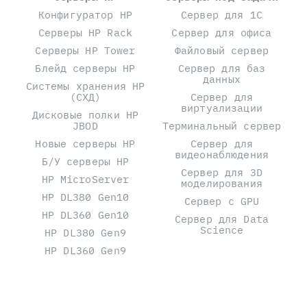
Конфигуратор HP
Сервер для 1С
Серверы HP Rack
Сервер для офиса
Серверы HP Tower
Файловый сервер
Блейд серверы HP
Сервер для баз
данных
Системы хранения HP
(СХД)
Сервер для
виртуализации
Дисковые полки HP
JBOD
Терминальный сервер
Новые серверы HP
Сервер для
видеонаблюдения
Б/У серверы HP
Сервер для 3D
HP MicroServer
моделирования
HP DL380 Gen10
Сервер с GPU
HP DL360 Gen10
Сервер для Data
Science
HP DL380 Gen9
HP DL360 Gen9