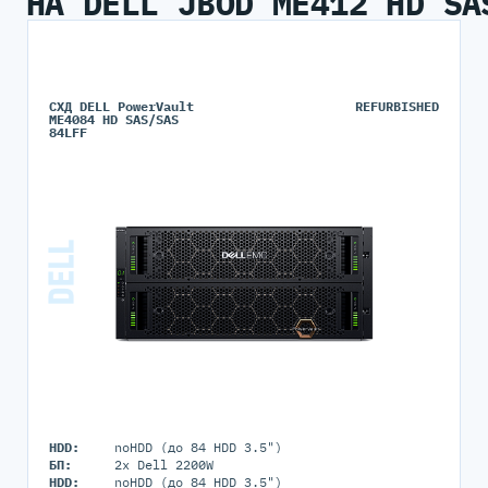
НА DELL JBOD ME412 HD SA
СХД DELL PowerVault
REFURBISHED
ME4084 HD SAS/SAS
84LFF
HDD:
noHDD (до 84 HDD 3.5")
БП:
2x Dell 2200W
HDD:
noHDD (до 84 HDD 3.5")