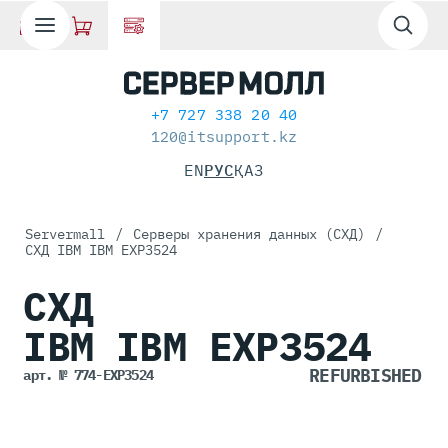
+7 727 338 20 40
120@itsupport.kz
EN
РУС
ҚАЗ
Servermall
/
Серверы хранения данных (СХД)
/
СХД IBM IBM EXP3524
СХД
IBM IBM
EXP3524
арт. № 774-EXP3524