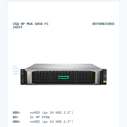
СХД HP MSA 1050 FC
REFURBISHED
24SFF
HDD:
noHDD (до 24 HDD 2.5")
БП:
2x HP 595W
HDD:
noHDD (до 24 HDD 2.5")