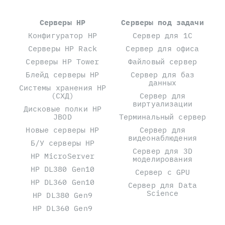
Серверы HP
Серверы под задачи
Конфигуратор HP
Сервер для 1С
Серверы HP Rack
Сервер для офиса
Серверы HP Tower
Файловый сервер
Блейд серверы HP
Сервер для баз
данных
Системы хранения HP
(СХД)
Сервер для
виртуализации
Дисковые полки HP
JBOD
Терминальный сервер
Новые серверы HP
Сервер для
видеонаблюдения
Б/У серверы HP
Сервер для 3D
HP MicroServer
моделирования
HP DL380 Gen10
Сервер с GPU
HP DL360 Gen10
Сервер для Data
Science
HP DL380 Gen9
HP DL360 Gen9