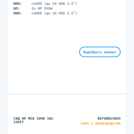
HDD:
noHDD (до 24 HDD 2.5")
БП:
2x HP 595W
HDD:
noHDD (до 24 HDD 2.5")
Подобрать аналог
СХД HP MSA 1040 SAS
REFURBISHED
24SFF
СНЯТ С ПРОИЗВОДСТВА