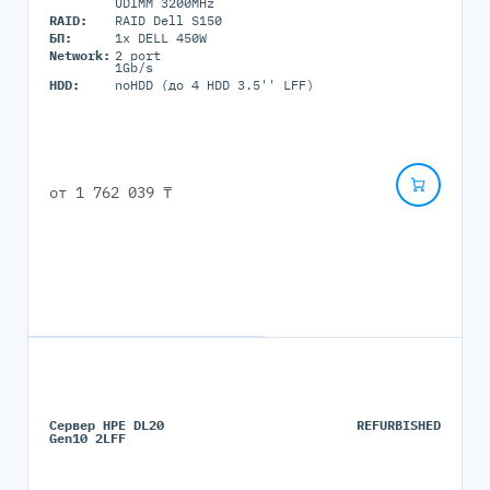
UDIMM 3200MHz
RAID:
RAID Dell S150
БП:
1x DELL 450W
Network:
2 port
1Gb/s
HDD:
noHDD (до 4 HDD 3.5'' LFF)
от
1 762 039 ₸
Сервер HPE DL20
REFURBISHED
Gen10 2LFF