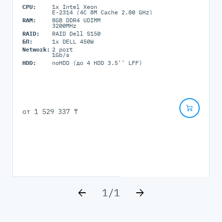
CPU:
1x Intel Xeon
E-2314 (4C 8M Cache 2.80 GHz)
RAM:
8GB DDR4 UDIMM
3200MHz
RAID:
RAID Dell S150
БП:
1x DELL 450W
Network:
2 port
1Gb/s
HDD:
noHDD (до 4 HDD 3.5'' LFF)
от
1 529 337 ₸
1
/
1