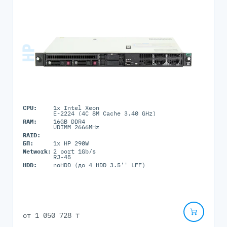
CPU:
1x Intel Xeon
E-2224 (4C 8M Cache 3.40 GHz)
RAM:
16GB DDR4
UDIMM 2666MHz
RAID:
БП:
1x HP 290W
Network:
2 port 1Gb/s
RJ-45
HDD:
noHDD (до 4 HDD 3.5'' LFF)
от
1 050 728 ₸