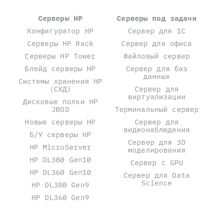
Серверы HP
Серверы под задачи
Конфигуратор HP
Сервер для 1С
Серверы HP Rack
Сервер для офиса
Серверы HP Tower
Файловый сервер
Блейд серверы HP
Сервер для баз
данных
Системы хранения HP
(СХД)
Сервер для
виртуализации
Дисковые полки HP
JBOD
Терминальный сервер
Новые серверы HP
Сервер для
видеонаблюдения
Б/У серверы HP
Сервер для 3D
HP MicroServer
моделирования
HP DL380 Gen10
Сервер с GPU
HP DL360 Gen10
Сервер для Data
Science
HP DL380 Gen9
HP DL360 Gen9