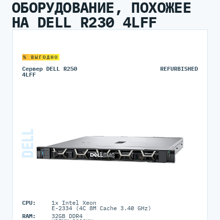
ОБОРУДОВАНИЕ, ПОХОЖЕЕ
НА DELL R230 4LFF
% ВЫГОДНО
Сервер DELL R250
REFURBISHED
4LFF
CPU:
1x Intel Xeon
E-2334 (4C 8M Cache 3.40 GHz)
RAM:
32GB DDR4