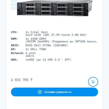
CPU:
2x Intel Xeon
Gold 6138 (20C 27.5M Cache 2.00 GHz)
RAM:
2x 64GB DDR4
LRDIMM 2666MHz (Поддержка до 3072GB максимально, 24 DIMM портов)
RAID:
RAID Dell H730p (2GB+BBU)
БП:
2x DELL 750W
Network:
4 port
1Gb/s
HDD:
noHDD (до 12 HDD 2.5'' SFF)
2 831 785 ₸
Сконфигурировать