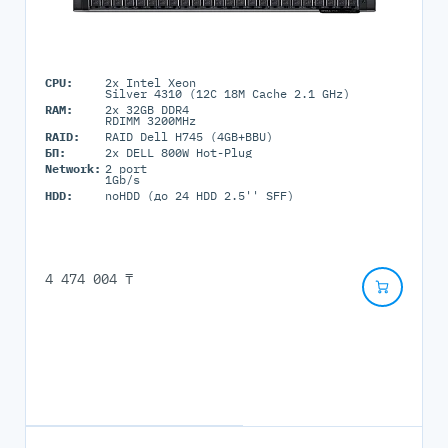
CPU:
2x Intel Xeon
Silver 4310 (12C 18M Cache 2.1 GHz)
RAM:
2x 32GB DDR4
RDIMM 3200MHz
RAID:
RAID Dell H745 (4GB+BBU)
БП:
2x DELL 800W Hot-Plug
Network:
2 port
1Gb/s
HDD:
noHDD (до 24 HDD 2.5'' SFF)
4 474 004 ₸