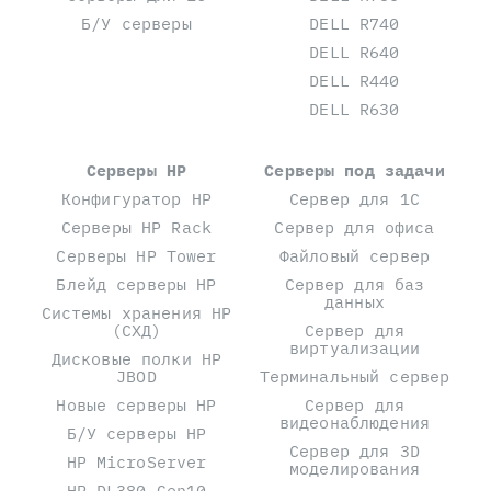
Б/У серверы
DELL R740
DELL R640
DELL R440
DELL R630
Серверы HP
Серверы под задачи
Конфигуратор HP
Сервер для 1С
Серверы HP Rack
Сервер для офиса
Серверы HP Tower
Файловый сервер
Блейд серверы HP
Сервер для баз
данных
Системы хранения HP
(СХД)
Сервер для
виртуализации
Дисковые полки HP
JBOD
Терминальный сервер
Новые серверы HP
Сервер для
видеонаблюдения
Б/У серверы HP
Сервер для 3D
HP MicroServer
моделирования
HP DL380 Gen10