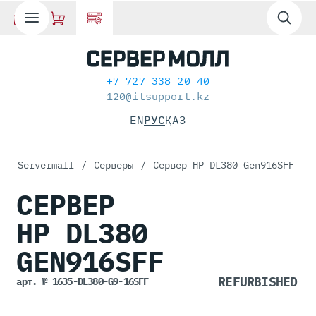
+7 727 338 20 40
120@itsupport.kz
EN
РУС
ҚАЗ
Servermall
/
Серверы
/
Сервер HP DL380 Gen916SFF
СЕРВЕР
HP DL380
GEN916SFF
арт. № 1635-DL380-G9-16SFF