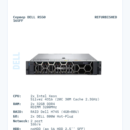
Сервер DELL R550
REFURBISHED
16SFF
CPU:
2x Intel Xeon
Silver 4316 (20C 30M Cache 2.3GHz)
RAM:
2x 32GB DDR4
RDIMM 3200MHz
RAID:
RAID Dell H745 (4GB+BBU)
БП:
2x DELL 800W Hot-Plug
Network:
2 port
1Gb/s
HDD:
noHDD (до 16 HDD 2.5'' SFF)