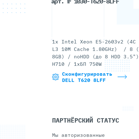
арт. № 1030-T620-8LFF
1x Intel Xeon E5-2603v2 (4C 
L3 10M Cache 1.80GHz) / 8 (
8GB) / noHDD (до 8 HDD 3.5")
H710 / 1xБП 750W
Сконфигурировать
DELL T620 8LFF
ПАРТНЁРСКИЙ СТАТУС
Мы авторизованные