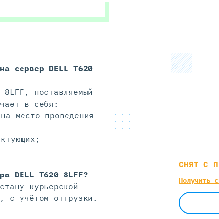
 на
сервер DELL T620
 8LFF, поставляемый
чает в себя:
 на место проведения
ектующих;
СНЯТ С П
ра DELL T620 8LFF?
Получить с
стану курьерской
, с учётом отгрузки.