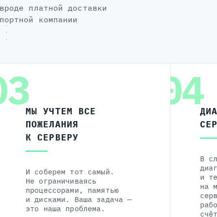
вроде платной доставки
портной компании
03
04
МЫ УЧТЕМ ВСЕ
ДИ
ПОЖЕЛАНИЯ
СЕ
К СЕРВЕРУ
В с
диа
И соберем тот самый.
и т
Не ограничиваясь
на 
процессорами, памятью
сер
и дисками. Ваша задача —
раб
это наша проблема.
счё