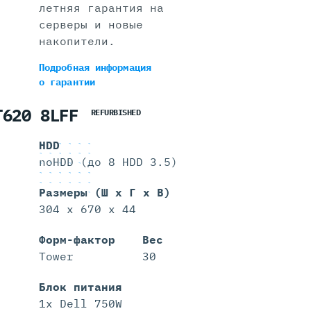
летняя гарантия на
серверы и новые
накопители.
Подробная информация
о гарантии
T620 8LFF
REFURBISHED
HDD
noHDD (до 8 HDD 3.5)
Размеры (Ш х Г х В)
304 x 670 x 44
Форм-фактор
Вес
Tower
30
Блок питания
1x Dell 750W