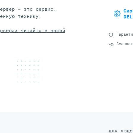
ервер – это сервис,
Ско
енную технику,
DEL
рверах читайте в нашей
Гаранти
Бесплат
для людей, а не для галочки: без