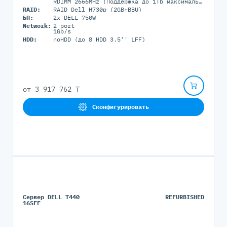
RDIMM 2666MHz (Поддержка до 1Tb максимально, 16 RDIMM портов)
RAID:
RAID Dell H730p (2GB+BBU)
БП:
2x DELL 750W
Network:
2 port
1Gb/s
HDD:
noHDD (до 8 HDD 3.5'' LFF)
от
3 917 762 ₸
Сконфигурировать
Сервер DELL T440
REFURBISHED
16SFF