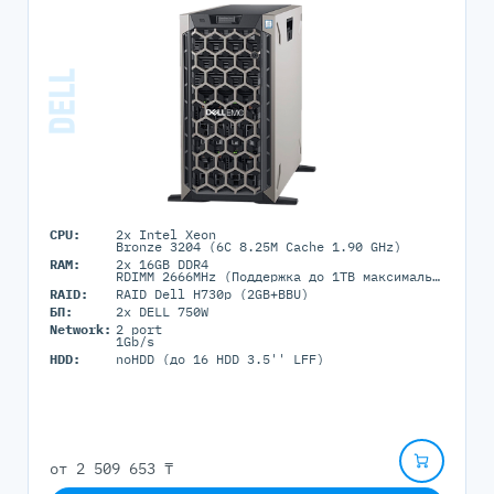
CPU:
2x Intel Xeon
Bronze 3204 (6C 8.25M Cache 1.90 GHz)
RAM:
2x 16GB DDR4
RDIMM 2666MHz (Поддержка до 1TB максимально, 16 RDIMM портов)
RAID:
RAID Dell H730p (2GB+BBU)
БП:
2x DELL 750W
Network:
2 port
1Gb/s
HDD:
noHDD (до 16 HDD 3.5'' LFF)
от
2 509 653 ₸