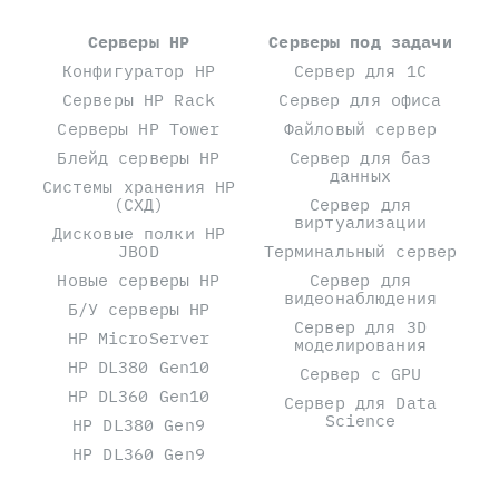
Серверы HP
Серверы под задачи
Конфигуратор HP
Сервер для 1С
Серверы HP Rack
Сервер для офиса
Серверы HP Tower
Файловый сервер
Блейд серверы HP
Сервер для баз
данных
Системы хранения HP
(СХД)
Сервер для
виртуализации
Дисковые полки HP
JBOD
Терминальный сервер
Новые серверы HP
Сервер для
видеонаблюдения
Б/У серверы HP
Сервер для 3D
HP MicroServer
моделирования
HP DL380 Gen10
Сервер с GPU
HP DL360 Gen10
Сервер для Data
Science
HP DL380 Gen9
HP DL360 Gen9