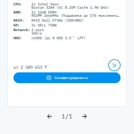
CPU:
2x Intel Xeon
Bronze 3204 (6C 8.25M Cache 1.90 GHz)
RAM:
2x 16GB DDR4
RDIMM 2666MHz (Поддержка до 1Tb максимально, 16 RDIMM портов)
RAID:
RAID Dell H730p (2GB+BBU)
БП:
2x DELL 750W
Network:
2 port
1Gb/s
HDD:
noHDD (до 8 HDD 3.5'' LFF)
от
2 509 653 ₸
Сконфигурировать
1
/
1