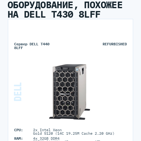
ОБОРУДОВАНИЕ, ПОХОЖЕЕ
НА DELL T430 8LFF
Сервер DELL T440
REFURBISHED
8LFF
CPU:
2x Intel Xeon
Gold 5120 (14C 19.25M Cache 2.20 GHz)
RAM:
4x 32GB DDR4