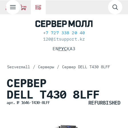
+7 727 338 20 40
120@itsupport.kz
EN
РУС
ҚАЗ
Servermall
/
Серверы
/
Сервер DELL T430 8LFF
СЕРВЕР
DELL T430
8LFF
арт. № 1646-T430-8LFF