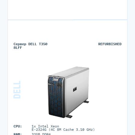
Сервер DELL T350
REFURBISHED
8LFF
CPU:
1x Intel Xeon
E-2324G (4C 8M Cache 3.10 GHz)
RAM:
32GB DDR4