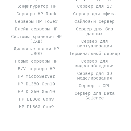
Конфигуратор HP
Сервер для 1С
Серверы HP Rack
Сервер для офиса
Серверы HP Tower
Файловый сервер
Блейд серверы HP
Сервер для баз
данных
Системы хранения HP
(СХД)
Сервер для
виртуализации
Дисковые полки HP
JBOD
Терминальный сервер
Новые серверы HP
Сервер для
видеонаблюдения
Б/У серверы HP
Сервер для 3D
HP MicroServer
моделирования
HP DL380 Gen10
Сервер с GPU
HP DL360 Gen10
Сервер для Data
Science
HP DL380 Gen9
HP DL360 Gen9