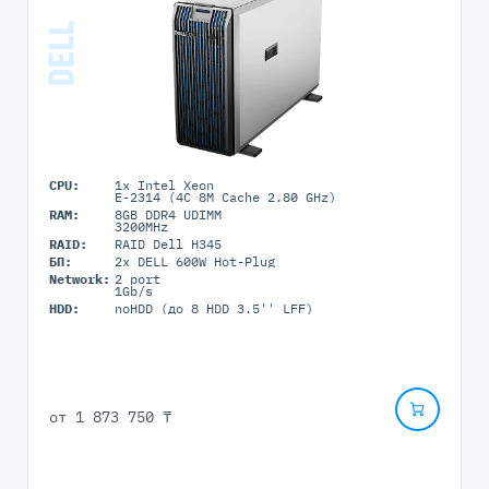
CPU:
1x Intel Xeon
E-2314 (4C 8M Cache 2.80 GHz)
RAM:
8GB DDR4 UDIMM
3200MHz
RAID:
RAID Dell H345
БП:
2x DELL 600W Hot-Plug
Network:
2 port
1Gb/s
HDD:
noHDD (до 8 HDD 3.5'' LFF)
от
1 873 750 ₸