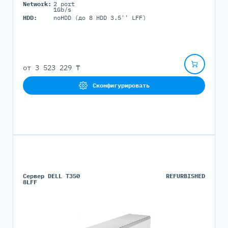
Network:
2 port
1Gb/s
HDD:
noHDD (до 8 HDD 3.5'' LFF)
от
3 523 229 ₸
Сконфигурировать
Сервер DELL T350
REFURBISHED
8LFF