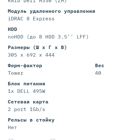
RAID Dell H330 (ZM)
Модуль удаленного управления
iDRAC 8 Express
HDD
noHDD (до 8 HDD 3.5'' LFF)
Размеры (Ш х Г х В)
305 x 692 x 444
Форм-фактор
Вес
Tower
40
Блок питания
1x DELL 495W
Сетевая карта
2 port 1Gb/s
Рельсы в стойку
Нет