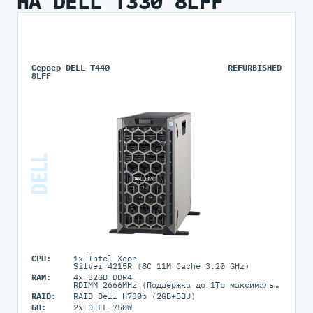
НА DELL T330 8LFF
Сервер DELL T440
REFURBISHED
8LFF
CPU:
1x Intel Xeon
Silver 4215R (8C 11M Cache 3.20 GHz)
RAM:
4x 32GB DDR4
RDIMM 2666MHz (Поддержка до 1Tb максимально, 16 RDIMM портов)
RAID:
RAID Dell H730p (2GB+BBU)
БП:
2x DELL 750W