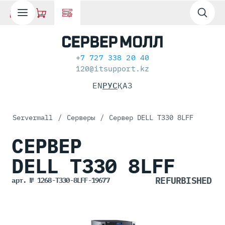
+7 727 338 20 40
120@itsupport.kz
EN
РУС
ҚАЗ
Servermall
/
Серверы
/
Сервер DELL T330 8LFF
СЕРВЕР
DELL T330
8LFF
арт. № 1268-T330-8LFF-19677