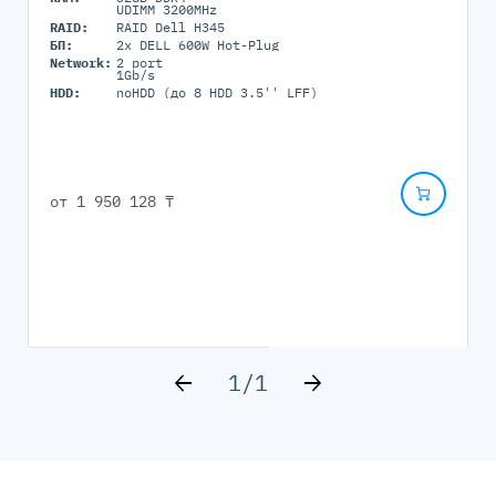
UDIMM 3200MHz
RAID:
RAID Dell H345
БП:
2x DELL 600W Hot-Plug
Network:
2 port
1Gb/s
HDD:
noHDD (до 8 HDD 3.5'' LFF)
от
1 950 128 ₸
1
/
1