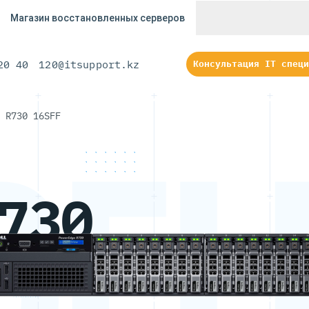
Магазин восстановленных серверов
20 40
120@itsupport.kz
Консультация IT специ
 R730 16SFF
DEL
DEL
730