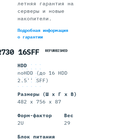
летняя гарантия на
серверы и новые
накопители.
Подробная информация
о гарантии
R730 16SFF
REFURBISHED
HDD
noHDD (до 16 HDD
2.5'' SFF)
Размеры (Ш х Г х В)
482 x 756 x 87
Форм-фактор
Вес
2U
29
Блок питания