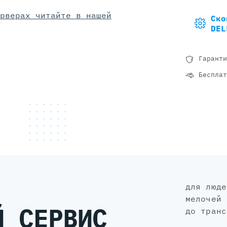
рверах читайте в нашей
Ско
DEL
Гаранти
Бесплат
для людей, а не для галочки: без
мелочей 
Й СЕРВИС
до транс