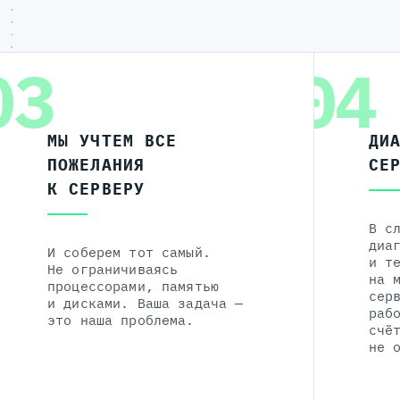
03
04
МЫ УЧТЕМ ВСЕ
ДИ
ПОЖЕЛАНИЯ
СЕ
К СЕРВЕРУ
В с
диа
И соберем тот самый.
и т
Не ограничиваясь
на 
процессорами, памятью
сер
и дисками. Ваша задача —
раб
это наша проблема.
счё
не 