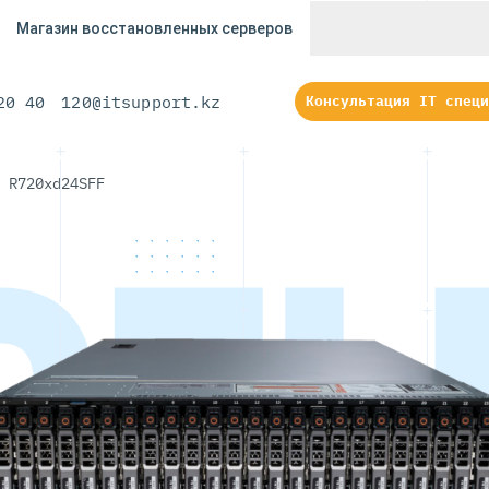
Магазин восстановленных серверов
20 40
120@itsupport.kz
Консультация IT специ
 R720xd24SFF
DEL
DEL
24SFF