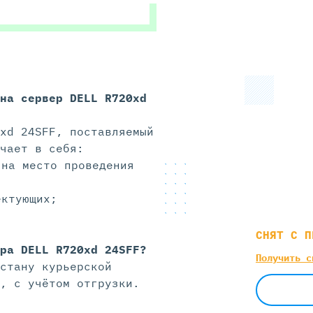
 на
сервер DELL R720xd
xd 24SFF, поставляемый
чает в себя:
 на место проведения
ектующих;
СНЯТ С П
ра DELL R720xd 24SFF?
Получить с
стану курьерской
, с учётом отгрузки.