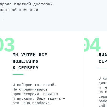
вроде платной доставки
портной компании
03
04
МЫ УЧТЕМ ВСЕ
ДИ
ПОЖЕЛАНИЯ
СЕ
К СЕРВЕРУ
В с
диа
И соберем тот самый.
и т
Не ограничиваясь
на 
процессорами, памятью
сер
и дисками. Ваша задача —
раб
это наша проблема.
счё