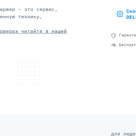
ервер – это сервис,
Ско
енную технику,
DEL
рверах читайте в нашей
Гаранти
Бесплат
для людей, а не для галочки: без