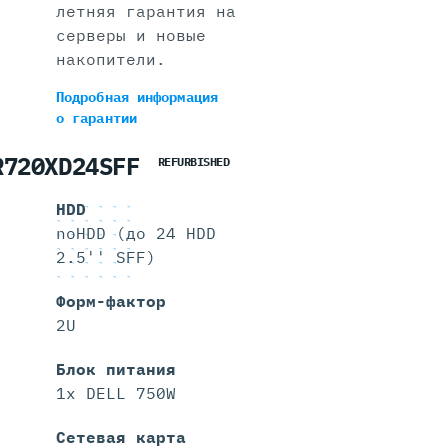
летняя гарантия на
серверы и новые
накопители.
Подробная информация
о гарантии
R720XD24SFF
REFURBISHED
HDD
noHDD (до 24 HDD
2.5'' SFF)
Форм-фактор
2U
Блок питания
1x DELL 750W
Сетевая карта