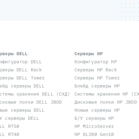
рверы DELL
Серверы HP
нфигуратор DELL
Конфигуратор HP
рверы DELL Rack
Серверы HP Rack
рверы DELL Tower
Серверы HP Tower
ейд серверы DELL
Блейд серверы HP
стемы хранения DELL (СХД)
Системы хранения HP (С
сковые полки DELL JBOD
Дисковые полки HP JBOD
вые серверы DELL
Новые серверы HP
У серверы DELL
Б/У серверы HP
LL R750
HP MicroServer
LL R740
HP DL380 Gen10