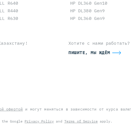
LL R640
HP DL360 Gen10
LL R440
HP DL380 Gen9
LL R630
HP DL360 Gen9
Казахстану!
Хотите с нами работать?
ПИШИТЕ, МЫ ЖДЁМ
ой офертой
и могут меняться в зависимости от курса валю
d the Google
Privacy Policy
and
Terms of Service
apply.