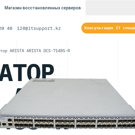
Магазин восстановленных серверов
20 40
120@itsupport.kz
Консультация IT специ
тор ARISTA ARISTA DCS-7148S-R
RIS
АТОР
 ARISTA
48S-R