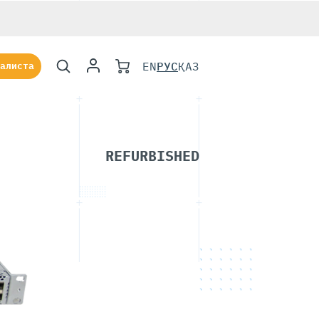
EN
РУС
ҚАЗ
алиста
TA
REFURBISHED