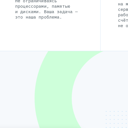
Не ограничиваясь
на 
процессорами, памятью
сер
и дисками. Ваша задача —
раб
это наша проблема.
счё
не 