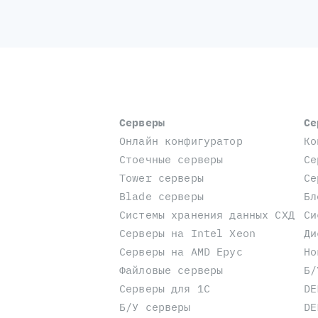
Серверы
Се
Онлайн конфигуратор
Ко
Стоечные серверы
Се
Tower серверы
Се
Blade серверы
Бл
Системы хранения данных СХД
Си
Серверы на Intel Xeon
Ди
Серверы на AMD Epyc
Но
Файловые серверы
Б/
Серверы для 1С
DE
Б/У серверы
DE