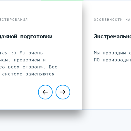
ЕСТИРОВАНИЯ
ОСОБЕННОСТИ НА
дажной подготовки
Экстремальн
тся :) Мы очень
Мы проводим 
чам, проверяем и
ПО производи
со всех сторон». Все
 системе заменяются