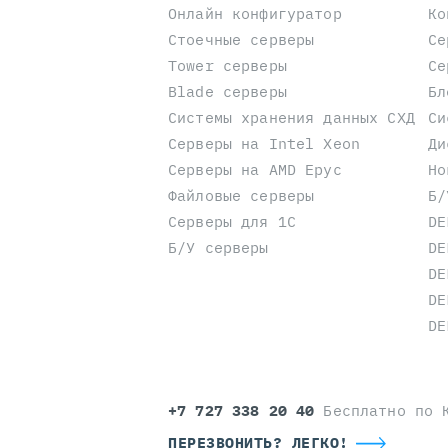
Онлайн конфигуратор
Ко
Стоечные серверы
Се
Tower серверы
Се
Blade серверы
Бл
Системы хранения данных СХД
Си
Серверы на Intel Xeon
Ди
Серверы на AMD Epyc
Но
Файловые серверы
Б/
Серверы для 1С
DE
Б/У серверы
DE
DE
DE
DE
+7 727 338 20 40
Бесплатно по 
ПЕРЕЗВОНИТЬ? ЛЕГКО!