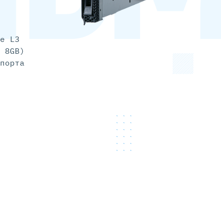
e L3
 8GB)
порта