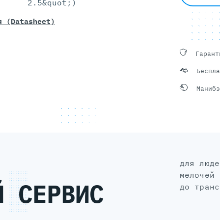
2.5&quot;)
я (Datasheet)
Гарант
Беспла
Манибэ
для людей, а не для галочки: без
мелочей 
Й СЕРВИС
до транс