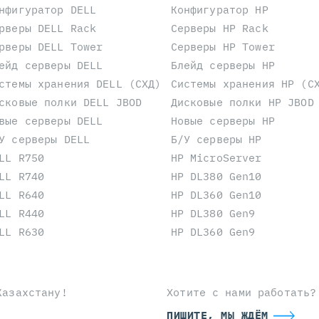
нфигуратор DELL
Конфигуратор HP
рверы DELL Rack
Серверы HP Rack
рверы DELL Tower
Серверы HP Tower
ейд серверы DELL
Блейд серверы HP
стемы хранения DELL (СХД)
Системы хранения HP (С
сковые полки DELL JBOD
Дисковые полки HP JBOD
вые серверы DELL
Новые серверы HP
У серверы DELL
Б/У серверы HP
LL R750
HP MicroServer
LL R740
HP DL380 Gen10
LL R640
HP DL360 Gen10
LL R440
HP DL380 Gen9
LL R630
HP DL360 Gen9
Казахстану!
Хотите с нами работать?
ПИШИТЕ, МЫ ЖДЁМ