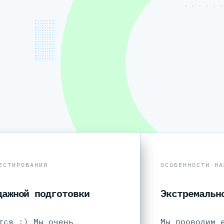
ЕСТИРОВАНИЯ
ОСОБЕННОСТИ НА
дажной подготовки
Экстремальн
тся :) Мы очень
Мы проводим 