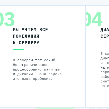
03
04
МЫ УЧТЕМ ВСЕ
ДИ
ПОЖЕЛАНИЯ
СЕ
К СЕРВЕРУ
В с
диа
И соберем тот самый.
и т
Не ограничиваясь
на 
процессорами, памятью
сер
и дисками. Ваша задача —
раб
это наша проблема.
счё
не 