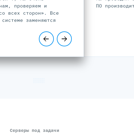
чам, проверяем и
ПО производи
со всех сторон». Все
 системе заменяются
Серверы под задачи