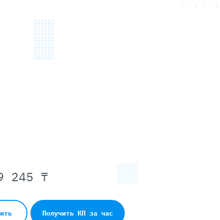
9 245 ₸
пить
Получить КП за час