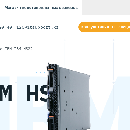
Магазин восстановленных серверов
20 40
120@itsupport.kz
Консультация IT специ
е IBM IBM HS22
IB
IB
M HS22