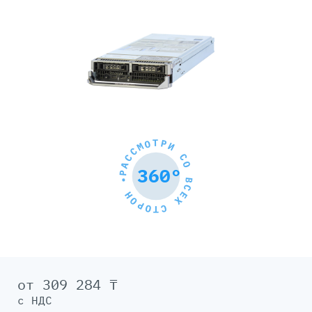
РАССМОТРИ СО ВСЕХ СТОРОН •
360°
от 309 284 ₸
с НДС