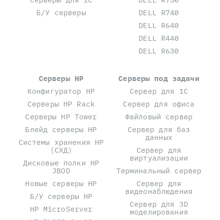
Б/У серверы
DELL R740
DELL R640
DELL R440
DELL R630
Серверы HP
Серверы под задачи
Конфигуратор HP
Сервер для 1С
Серверы HP Rack
Сервер для офиса
Серверы HP Tower
Файловый сервер
Блейд серверы HP
Сервер для баз
данных
Системы хранения HP
(СХД)
Сервер для
виртуализации
Дисковые полки HP
JBOD
Терминальный сервер
Новые серверы HP
Сервер для
видеонаблюдения
Б/У серверы HP
Сервер для 3D
HP MicroServer
моделирования